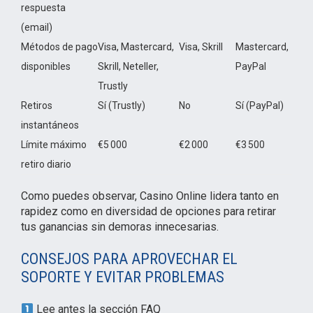
respuesta
(email)
Métodos de pago
Visa, Mastercard,
Visa, Skrill
Mastercard,
disponibles
Skrill, Neteller,
PayPal
Trustly
Retiros
Sí (Trustly)
No
Sí (PayPal)
instantáneos
Límite máximo
€5 000
€2 000
€3 500
retiro diario
Como puedes observar, Casino Online lidera tanto en
rapidez como en diversidad de opciones para retirar
tus ganancias sin demoras innecesarias.
CONSEJOS PARA APROVECHAR EL
SOPORTE Y EVITAR PROBLEMAS
Lee antes la sección FAQ