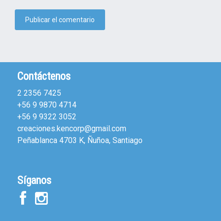
Contáctenos
2 2356 7425
+56 9 9870 4714
+56 9 9322 3052
creaciones.kencorp@gmail.com
Peñablanca 4703 K, Ñuñoa, Santiago
Síganos