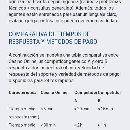
prioriza los tickets según urgencia (retiros > problemas
técnicos > consultas generales). Además, todos los
agentes están entrenados para usar un lenguaje claro,
evitando jerga confusa que pueda generar más dudas.
COMPARATIVA DE TIEMPOS DE
RESPUESTA Y MÉTODOS DE PAGO
A continuación se muestra una tabla comparativa entre
Casino Online, un competidor genérico A y otro B
respecto a dos aspectos críticos: velocidad de
respuesta del soporte y variedad de métodos de pago
disponibles para retiros rápidos.
Característica
Casino Online
Competidor
Competidor
A
B
Tiempo medio
< 5 min
≈ 20 min
≈ 15 min
respuesta (chat)
Tiempo medio
< 30 min
≈ 2 h
≈ 1 h