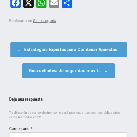
F
X
W
E
C
a
h
m
o
Publicado en
Sin categoría
.
c
a
a
m
e
t
i
p
b
s
l
a
NAVEGADOR DE ARTÍCULOS
←
Estrategias Expertas para Combinar Apuestas…
o
A
r
o
p
t
Guía definitiva de seguridad móvil…
→
k
p
i
r
Deja una respuesta
Tu dirección de correo electrónico no será publicada.
Los campos obligatorios
están marcados con
*
Comentario
*