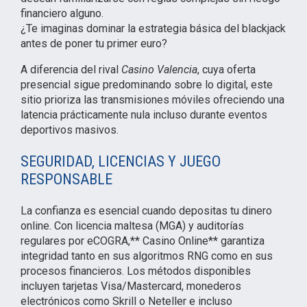
financiero alguno.
¿Te imaginas dominar la estrategia básica del blackjack
antes de poner tu primer euro?
A diferencia del rival
Casino Valencia
, cuya oferta
presencial sigue predominando sobre lo digital, este
sitio prioriza las transmisiones móviles ofreciendo una
latencia prácticamente nula incluso durante eventos
deportivos masivos.
SEGURIDAD, LICENCIAS Y JUEGO
RESPONSABLE
La confianza es esencial cuando depositas tu dinero
online.​ Con licencia maltesa (MGA) y auditorías
regulares por eCOGRA,** Casino Online** garantiza
integridad tanto en sus algoritmos RNG como en sus
procesos financieros.​ Los métodos disponibles
incluyen tarjetas Visa/Mastercard, monederos
electrónicos como Skrill o Neteller e incluso