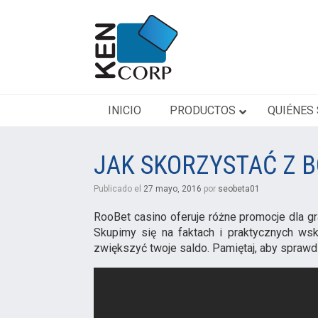
Saltar
al
contenido
INICIO
PRODUCTOS
QUIÉNES
JAK SKORZYSTAĆ Z 
Publicado el
27 mayo, 2016
por
seobeta01
RooBet casino oferuje różne promocje dla gr
Skupimy się na faktach i praktycznych w
zwiększyć twoje saldo. Pamiętaj, aby sprawdz