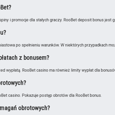
oBet?
spiny i promocje dla stałych graczy. RooBet deposit bonus jest 
su?
iastowa po spełnieniu warunków. W niektórych przypadkach moż
ypłatach z bonusem?
ed wypłatą. RooBet casino ma również limity wypłat dla bonusó
brotowych?
Bet casino. Pokazuje postęp obrotów dla RooBet bonus.
 wymagań obrotowych?