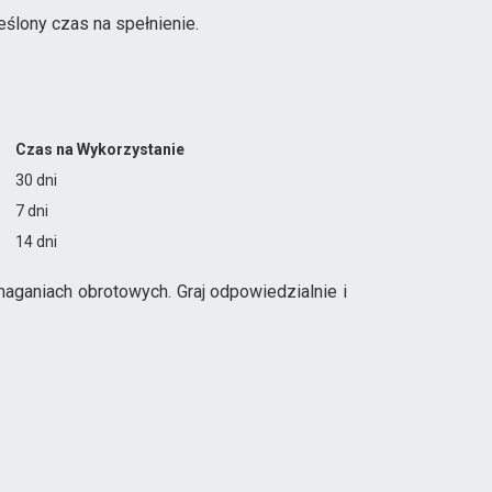
ślony czas na spełnienie.
Czas na Wykorzystanie
30 dni
7 dni
14 dni
aganiach obrotowych. Graj odpowiedzialnie i