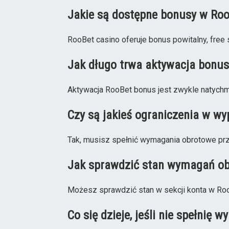
Jakie są dostępne bonusy w Ro
RooBet casino oferuje bonus powitalny, free 
Jak długo trwa aktywacja bonu
Aktywacja RooBet bonus jest zwykle natychm
Czy są jakieś ograniczenia w w
Tak, musisz spełnić wymagania obrotowe prz
Jak sprawdzić stan wymagań o
Możesz sprawdzić stan w sekcji konta w Roo
Co się dzieje, jeśli nie spełnię