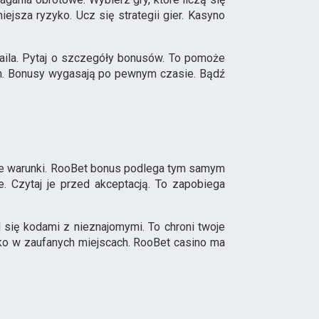
ejsza ryzyko. Ucz się strategii gier. Kasyno
maila. Pytaj o szczegóły bonusów. To pomoże
ych. Bonusy wygasają po pewnym czasie. Bądź
iwe warunki. RooBet bonus podlega tym samym
 Czytaj je przed akceptacją. To zapobiega
l się kodami z nieznajomymi. To chroni twoje
ylko w zaufanych miejscach. RooBet casino ma