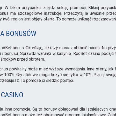
. W takim przypadku, znajdź sekcję promocji. Kliknij przyci
bonus ma szczegółowe instrukcje. Przeczytaj je uważnie prze
 twój region jest objęty ofertą. To pomoże uniknąć rozczarowań
LA BONUSÓW
Bet bonus. Określają, ile razy musisz obrócić bonus. Na przyk
 i bonusu. Sprawdź warunki w kasynie. RooBet casino podaje 
 środków przed obrotem.
nus powitalny może mieć wyższe wymagania. Inne oferty, jak f
ę w 100%. Gry stołowe mogą liczyć się tylko w 10%. Planuj sw
potrzebujesz. To pomoże ci śledzić postęp.
 CASINO
e inne promocje. Są to bonusy doładowań dla istniejących gr
. RooBet bonus może też obejmować program lojalnościowy. Zdob