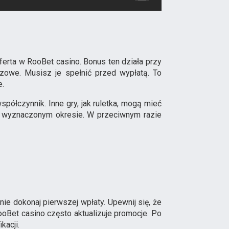
erta w RooBet casino. Bonus ten działa przy
zowe. Musisz je spełnić przed wypłatą. To
e.
półczynnik. Inne gry, jak ruletka, mogą mieć
 w wyznaczonym okresie. W przeciwnym razie
ie dokonaj pierwszej wpłaty. Upewnij się, że
ooBet casino często aktualizuje promocje. Po
kacji.