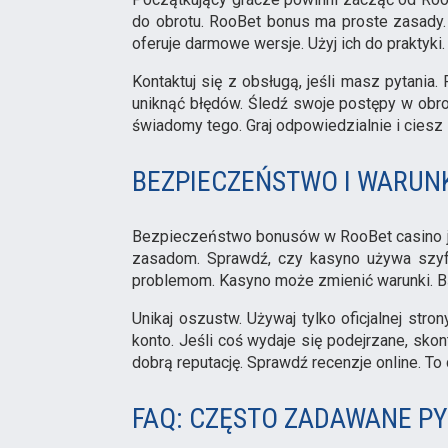
do obrotu. RooBet bonus ma proste zasady. N
oferuje darmowe wersje. Użyj ich do praktyki.
Kontaktuj się z obsługą, jeśli masz pytani
uniknąć błędów. Śledź swoje postępy w obro
świadomy tego. Graj odpowiedzialnie i ciesz 
BEZPIECZEŃSTWO I WARUN
Bezpieczeństwo bonusów w RooBet casino jes
zasadom. Sprawdź, czy kasyno używa szyfr
problemom. Kasyno może zmienić warunki. Bą
Unikaj oszustw. Używaj tylko oficjalnej str
konto. Jeśli coś wydaje się podejrzane, sko
dobrą reputację. Sprawdź recenzje online. T
FAQ: CZĘSTO ZADAWANE P