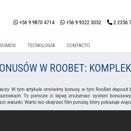
+56 9 9870 4714
+56 9 9322 3052
2 2356 
 SOMOS
TECNOLOGÍA
CONTACTO
BONUSÓW W ROOBET: KOMPLE
aczy. W tym artykule omówimy bonusy, w tym RooBet deposit bo
skazówkach. To pomoże ci lepiej zrozumieć system bonusowy
ić warunki. Warto też obejrzeć film poniżej, który pokazuje wię