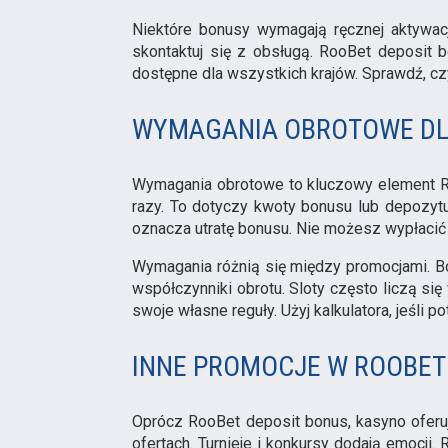
Niektóre bonusy wymagają ręcznej aktywacji
skontaktuj się z obsługą. RooBet deposit 
dostępne dla wszystkich krajów. Sprawdź, czy
WYMAGANIA OBROTOWE D
Wymagania obrotowe to kluczowy element Roo
razy. To dotyczy kwoty bonusu lub depozytu
oznacza utratę bonusu. Nie możesz wypłacić
Wymagania różnią się między promocjami. Bo
współczynniki obrotu. Sloty często liczą si
swoje własne reguły. Użyj kalkulatora, jeśli 
INNE PROMOCJE W ROOBET
Oprócz RooBet deposit bonus, kasyno oferuj
ofertach. Turnieje i konkursy dodają emocji