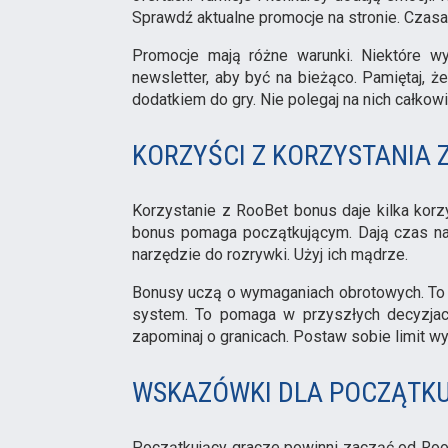
Sprawdź aktualne promocje na stronie. Czasa
Promocje mają różne warunki. Niektóre wy
newsletter, aby być na bieżąco. Pamiętaj, 
dodatkiem do gry. Nie polegaj na nich całkowi
KORZYŚCI Z KORZYSTANIA
Korzystanie z RooBet bonus daje kilka kor
bonus pomaga początkującym. Dają czas na 
narzędzie do rozrywki. Użyj ich mądrze.
Bonusy uczą o wymaganiach obrotowych. To ce
system. To pomaga w przyszłych decyzjach
zapominaj o granicach. Postaw sobie limit wy
WSKAZÓWKI DLA POCZĄTK
Początkujący gracze powinni zacząć od RooB