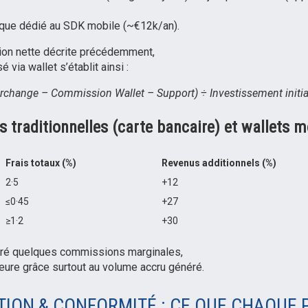
ique dédié au SDK mobile (~€12k/an).
ion nette décrite précédemment,
via wallet s’établit ainsi :
terchange – Commission Wallet – Support) ÷ Investissement initia
traditionnelles (carte bancaire) et wallets m
Frais totaux (%)
Revenus additionnels (%)
2·5
+12
≤0·45
+27
≥1·2
+30
gré quelques commissions marginales,
ieure grâce surtout au volume accru généré.
TION & CONFORMITÉ : CE QUE CHAQUE 