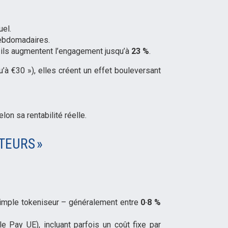
uel.
hebdomadaires.
où ils augmentent l’engagement jusqu’à
23 %
.
 €30 »), elles créent un effet bouleversant
on sa rentabilité réelle.
TEURS »
imple tokeniseur – généralement entre
0·8 %
e Pay UE), incluant parfois un coût fixe par