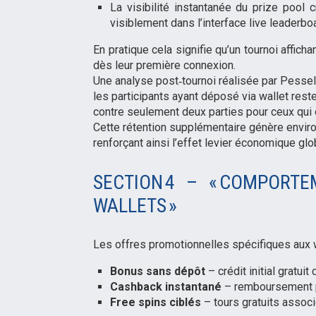
La visibilité instantanée du prize pool 
visiblement dans l’interface live leaderbo
En pratique cela signifie qu’un tournoi affic
dès leur première connexion.
Une analyse post‑tournoi réalisée par Pess
les participants ayant déposé via wallet reste
contre seulement deux parties pour ceux qui o
Cette rétention supplémentaire génère envir
renforçant ainsi l’effet levier économique glo
SECTION 4 – « COMPORT
WALLETS »
Les offres promotionnelles spécifiques aux w
Bonus sans dépôt
– crédit initial gratui
Cashback instantané
– remboursement pr
Free spins ciblés
– tours gratuits assoc