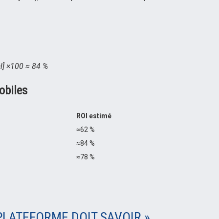
l] ×100 ≈ 84 %
obiles
ROI estimé
≈62 %
≈84 %
≈78 %
PLATEFORME DOIT SAVOIR »