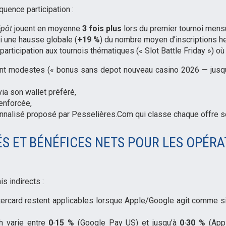
quence participation :
épôt
jouent en moyenne
3 fois plus
lors du premier tournoi mens
i une hausse globale (
+19 %
) du nombre moyen d’inscriptions 
 participation aux tournois thématiques (« Slot Battle Friday ») 
t modestes (« bonus sans depot nouveau casino 2026 — jusqu’à
ia son wallet préféré,
enforcée,
sonnalisé proposé par Pesselières.Com qui classe chaque offre sel
ÉS ET BÉNÉFICES NETS POUR LES OPÉRA
s indirects :
ercard restent applicables lorsque Apple/Google agit comme s
h varie entre
0·15 %
(Google Pay US) et jusqu’à
0·30 %
(Appl