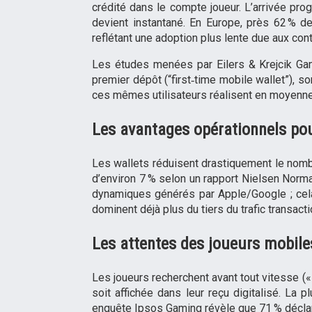
crédité dans le compte joueur. L’arrivée p
devient instantané. En Europe, près 62 % d
reflétant une adoption plus lente due aux con
Les études menées par Eilers & Krejcik Ga
premier dépôt (“first‑time mobile wallet”),
ces mêmes utilisateurs réalisent en moyenne 
Les avantages opérationnels pou
Les wallets réduisent drastiquement le nomb
d’environ 7 % selon un rapport Nielsen Norma
dynamiques générés par Apple/Google ; cela
dominent déjà plus du tiers du trafic transact
Les attentes des joueurs mobile
Les joueurs recherchent avant tout vitesse («
soit affichée dans leur reçu digitalisé. La
enquête Ipsos Gaming révèle que 71 % déclaren