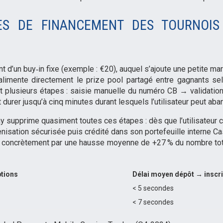
MES DE FINANCEMENT DES TOURNOI
d’un buy‑in fixe (exemple : €20), auquel s’ajoute une petite ma
t alimente directement le prize pool partagé entre gagnants s
ert plusieurs étapes : saisie manuelle du numéro CB → validati
urer jusqu’à cinq minutes durant lesquels l’utilisateur peut aba
ay supprime quasiment toutes ces étapes : dès que l’utilisateur 
nisation sécurisée puis crédité dans son portefeuille interne Ca
duit concrètement par une hausse moyenne de +27 % du nombre tot
ptions
Délai moyen dépôt → inscri
< 5 secondes
< 7 secondes