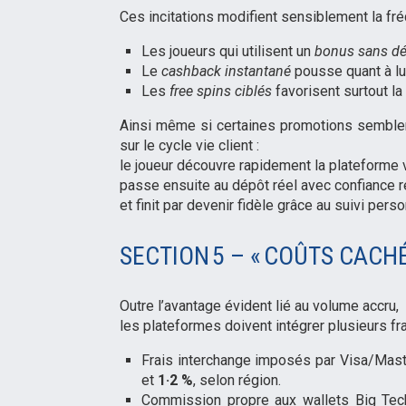
Ces incitations modifient sensiblement la fré
Les joueurs qui utilisent un
bonus sans d
Le
cashback instantané
pousse quant à lu
Les
free spins ciblés
favorisent surtout la
Ainsi même si certaines promotions semblen
sur le cycle vie client :
le joueur découvre rapidement la plateforme v
passe ensuite au dépôt réel avec confiance r
et finit par devenir fidèle grâce au suivi per
SECTION 5 – « COÛTS CACH
Outre l’avantage évident lié au volume accru,
les plateformes doivent intégrer plusieurs frai
Frais interchange imposés par Visa/Mast
et
1·2 %
, selon région.
Commission propre aux wallets Big Tec