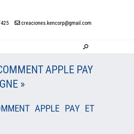
7425
creaciones.kencorp@gmail.com
 COMMENT APPLE PAY
GNE »
COMMENT APPLE PAY ET