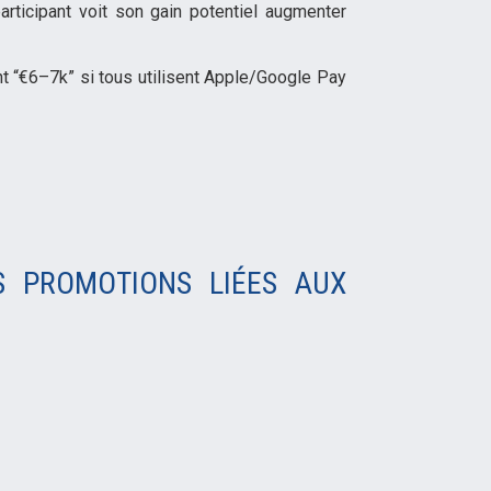
articipant voit son gain potentiel augmenter
ent “€6–7k” si tous utilisent Apple/Google Pay
S PROMOTIONS LIÉES AUX