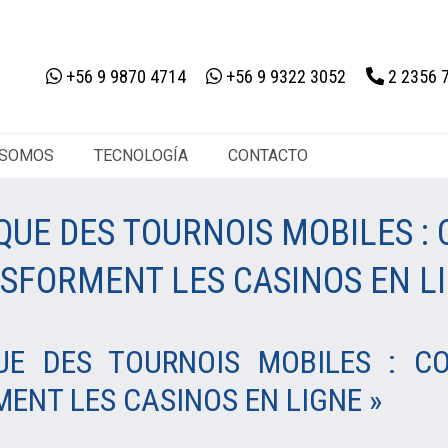
+56 9 9870 4714
+56 9 9322 3052
2 2356 
 SOMOS
TECNOLOGÍA
CONTACTO
QUE DES TOURNOIS MOBILES :
SFORMENT LES CASINOS EN LI
UE DES TOURNOIS MOBILES : 
ENT LES CASINOS EN LIGNE »