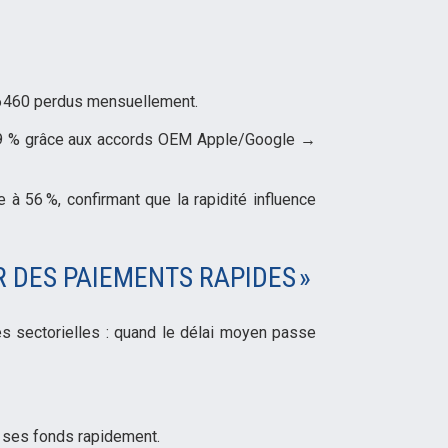
€6 460 perdus mensuellement.
 €0·9 % grâce aux accords OEM Apple/Google →
 à 56 %, confirmant que la rapidité influence
R DES PAIEMENTS RAPIDES »
es sectorielles : quand le délai moyen passe
r ses fonds rapidement.