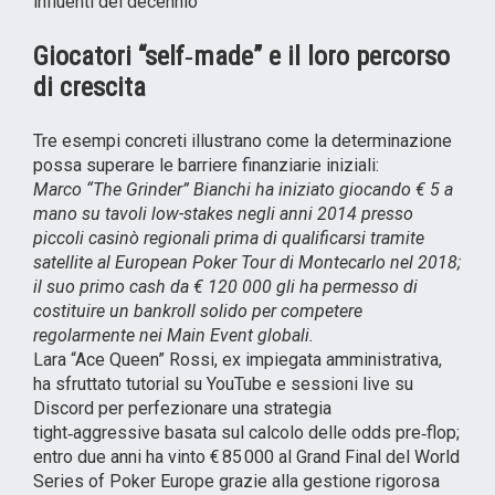
influenti del decennio
Giocatori “self‑made” e il loro percorso
di crescita
Tre esempi concreti illustrano come la determinazione
possa superare le barriere finanziarie iniziali:
Marco “The Grinder” Bianchi ha iniziato giocando € 5 a
mano su tavoli low‑stakes negli anni 2014 presso
piccoli casinò regionali prima di qualificarsi tramite
satellite al European Poker Tour di Montecarlo nel 2018;
il suo primo cash da € 120 000 gli ha permesso di
costituire un bankroll solido per competere
regolarmente nei Main Event globali.
Lara “Ace Queen” Rossi, ex impiegata amministrativa,
ha sfruttato tutorial su YouTube e sessioni live su
Discord per perfezionare una strategia
tight‑aggressive basata sul calcolo delle odds pre‑flop;
entro due anni ha vinto € 85 000 al Grand Final del World
Series of Poker Europe grazie alla gestione rigorosa