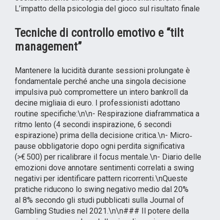
L’impatto della psicologia del gioco sul risultato finale
Tecniche di controllo emotivo e “tilt
management”
Mantenere la lucidità durante sessioni prolungate è
fondamentale perché anche una singola decisione
impulsiva può compromettere un intero bankroll da
decine migliaia di euro. I professionisti adottano
routine specifiche:\n\n- Respirazione diaframmatica a
ritmo lento (4 secondi inspirazione, 6 secondi
espirazione) prima della decisione critica.\n- Micro‐
pause obbligatorie dopo ogni perdita significativa
(>€ 500) per ricalibrare il focus mentale.\n- Diario delle
emozioni dove annotare sentimenti correlati a swing
negativi per identificare pattern ricorrenti.\nQueste
pratiche riducono lo swing negativo medio dal 20%
al 8% secondo gli studi pubblicati sulla Journal of
Gambling Studies nel 2021.\n\n### Il potere della