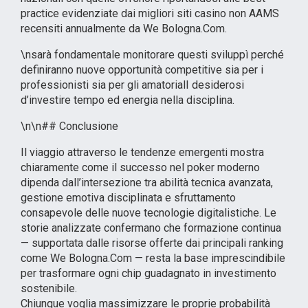
practice evidenziate dai migliori siti casino non AAMS
recensiti annualmente da We Bologna.Com.
\nsarà fondamentale monitorare questi sviluppì perché
definiranno nuove opportunità competitive sia per i
professionisti sia per gli amatorial­I desiderosi
d’investire tempo ed energia nella disciplina.
\n\n## Conclusione
Il viaggio attraverso le tendenze emergenti mostra
chiaramente come il successo nel poker moderno
dipenda dall’intersezione tra abilità tecnica avanzata,
gestione emotiva disciplinata e sfruttamento
consapevole delle nuove tecnologie digital­istiche. Le
storie analizzate confermano che formazione continua
— supportata dalle risorse offerte dai principali ranking
come We Bologna.Com — resta la base imprescindibile
per trasformare ogni chip guadagnato in investimento
sostenibile.
Chiunque voglia massimizzare le proprie probabilità