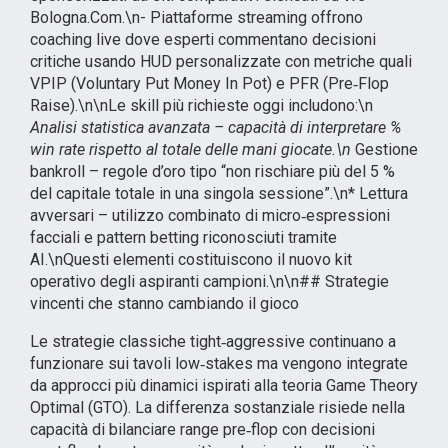
Bologna.Com.\n- Piattaforme streaming offrono
coaching live dove esperti commentano decisioni
critiche usando HUD personalizzate con metriche quali
VPIP (Voluntary Put Money In Pot) e PFR (Pre‑Flop
Raise).\n\nLe skill più richieste oggi includono:\n
Analisi statistica avanzata – capacità di interpretare %
win rate rispetto al totale delle mani giocate.\n
Gestione
bankroll – regole d’oro tipo “non rischiare più del 5 %
del capitale totale in una singola sessione”.\n* Lettura
avversari – utilizzo combinato di micro‑espressioni
facciali e pattern betting riconosciuti tramite
AI.\nQuesti elementi costituiscono il nuovo kit
operativo degli aspiranti campioni.\n\n## Strategie
vincenti che stanno cambiando il gioco
Le strategie classiche tight‑aggressive continuano a
funzionare sui tavoli low‑stakes ma vengono integrate
da approcci più dinamici ispirati alla teoria Game Theory
Optimal (GTO). La differenza sostanziale risiede nella
capacità di bilanciare range pre‑flop con decisioni