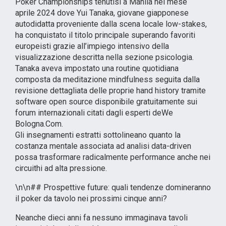
Poker Championships tenutisi a Manila nel mese
aprile 2024 dove Yui Tanaka, giovane giapponese
autodidatta proveniente dalla scena locale low-stakes,
ha conquistato il titolo principale superando favoriti
europeisti grazie all’impiego intensivo della
visualizzazione descritta nella sezione psicologia.
Tanaka aveva impostato una routine quotidiana
composta da meditazione mindfulness seguita dalla
revisione dettagliata delle proprie hand history tramite
software open source disponibile gratuitamente sui
forum internazionali citati dagli esperti de​We
Bologna.Com.
Gli insegnamenti estratti sottolineano quanto la
costanza mentale associata ad analisi data-driven
possa trasformare radicalmente performance anche nei
circuithi ad alta pressione.
\n\n## Prospettive future: quali tendenze domineranno
il poker da tavolo nei prossimi cinque anni?
Neanche dieci anni fa nessuno immaginava tavoli