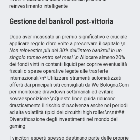
reinvestimento intelligente
Gestione del bankroll post‑vittoria
Dopo aver incassato un premio significativo è cruciale
applicare regole d’oro volte a preservare il capitale:\n
Non reinvestire più del 30% dell’intero bankroll in un
singolo torneo entro sei mesi.\n
Allocare almeno 20%
dei fondi vinti in contanti liquidi per coprire eventualità
fiscali o spese operative legate alle trasferte
internazionali.\n* Utilizzare strumenti automatizzati
offerti dai principali siti consigliati da We Bologna.Com
per monitorare drawdown settimanali ed evitare
sovraesposizione.\nQueste linee guida riducono
drasticamente il rischio d’insolvenza anche nei periodi
ad alta volatilità tipici dei circuithi high roller.\n\n###
Diversificazione degli investimenti nel mondo del
gaming
I vincitori esperti spesso destinano parte delle proprie