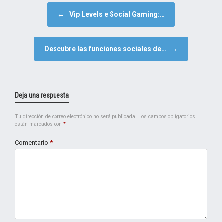
b
s
l
a
NAVEGADOR DE ARTÍCULOS
←
Vip Levels e Social Gaming:…
o
A
r
o
p
t
Descubre las funciones sociales de…
→
k
p
i
r
Deja una respuesta
Tu dirección de correo electrónico no será publicada.
Los campos obligatorios
están marcados con
*
Comentario
*