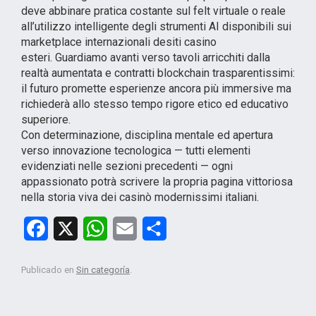
deve abbinare pratica costante sul felt virtuale o reale
all’utilizzo intelligente degli strumenti AI disponibili sui
marketplace internazionali de​siti casino
esteri. Guardiamo avanti verso tavoli arricchiti dalla
realtà aumentata e contratti blockchain trasparentissimi:
il futuro promette esperienze ancora più immersive ma
richiederà allo stesso tempo rigore etico ed educativo
superiore.
Con determinazione, disciplina mentale ed apertura
verso innovazione tecnologica — tutti elementi
evidenziati nelle sezioni precedenti — ogni
appassionato potrà scrivere la propria pagina vittoriosa
nella storia viva dei casinò modernissimi italiani.
F
X
W
E
C
a
h
m
o
Publicado en
Sin categoría
.
c
a
a
m
e
t
i
p