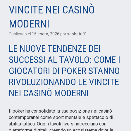
VINCITE NEI CASINÒ
MODERNI
Publicado el
15 enero, 2026
por
seobeta01
LE NUOVE TENDENZE DEI
SUCCESSI AL TAVOLO: COME I
GIOCATORI DI POKER STANNO
RIVOLUZIONANDO LE VINCITE
NEI CASINÒ MODERNI
Il poker ha consolidato la sua posizione nei casinò
contemporanei come sport mentale e spettacolo di
abilità tattica. Oggi i tavoli live si intrecciano con
piattaforme digitali, creando un ecosistema dove la