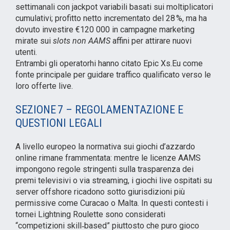
settimanali con jackpot variabili basati sui moltiplicatori
cumulativi; profitto netto incrementato del 28 %, ma ha
dovuto investire €120 000 in campagne marketing
mirate sui
slots non AAMS
affini per attirare nuovi
utenti.
Entrambi gli operatorhi hanno citato Epic Xs.Eu come
fonte principale per guidare traffico qualificato verso le
loro offerte live.
SEZIONE 7 – REGOLAMENTAZIONE E
QUESTIONI LEGALI
A livello europeo la normativa sui giochi d’azzardo
online rimane frammentata: mentre le licenze AAMS
impongono regole stringenti sulla trasparenza dei
premi televisivi o via streaming, i giochi live ospitati su
server offshore ricadono sotto giurisdizioni più
permissive come Curacao o Malta. In questi contesti i
tornei Lightning Roulette sono considerati
“competizioni skill‑based” piuttosto che puro gioco