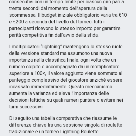
consecutivi con un tempo limite per ciascun giro pari a
trenta secondi dal momento dell’apertura della
scommessa. Il budget iniziale obbligatorio varia tra €10
e €200 a seconda del livello del torneo; tutti i
partecipanti ricevono lo stesso importo per garantire
parità competitiva fin dall’avvio della sfida.
I moltiplicatori “lightning” mantengono lo stesso ruolo
della versione standard ma assumono una nuova
importanza nella classifica finale: ogni volta che un
numero colpito è accompagnato da un moltiplicatore
superiore a 100×, il valore aggiunto viene sommato al
punteggio complessivo del giocatore anziché essere
incassato immediatamente. Questo meccanismo
aumenta la varianza ed eleva l’importanza delle
decisioni tattiche su quali numeri puntare o evitare nei
turni successivi.
Di seguito una tabella comparativa che riassume le
differenze chiave tra una sessione singola di roulette
tradizionale e un torneo Lightning Roulette: