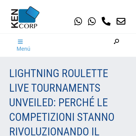
Saltar
al
contenido
Menú
LIGHTNING ROULETTE
LIVE TOURNAMENTS
UNVEILED: PERCHÉ LE
COMPETIZIONI STANNO
RIVOLUZIONANDO IL