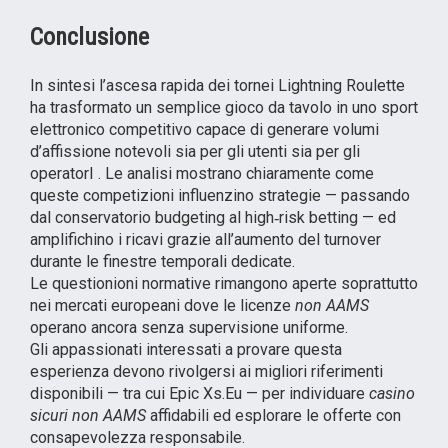
Conclusione
In sintesi l’ascesa rapida dei tornei Lightning Roulette
ha trasformato un semplice gioco da tavolo in uno sport
elettronico competitivo capace di generare volumi
d’affissione notevoli sia per gli utenti sia per gli
operatorI . Le analisi mostrano chiaramente come
queste competizioni influenzino strategie — passando
dal conservatorio budgeting al high‑risk betting — ed
amplifichino i ricavi grazie all’aumento del turnover
durante le finestre temporali dedicate.
Le questionioni normative rimangono aperte soprattutto
nei mercati europe​​ani dove le licenze
non AAMS
operano ancora senza supervisione uniforme.
Gli appassionati interessati a provare questa
esperienza devono rivolgersi ai migliori riferimenti
disponibili — tra cui Epic Xs.Eu — per individuare
casino
sicuri non AAMS
affidabili ed esplorare le offerte con
consapevolezza responsabile.