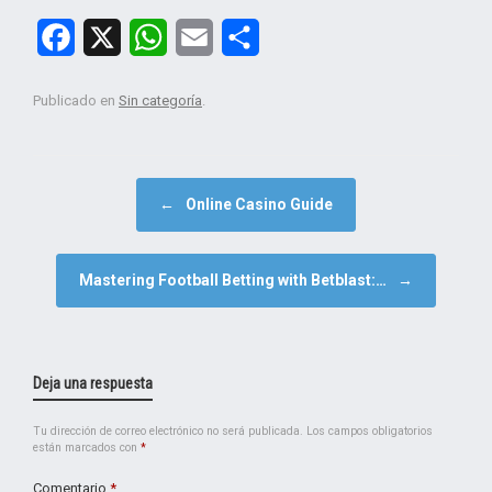
F
X
W
E
C
a
h
m
o
Publicado en
Sin categoría
.
c
a
a
m
e
t
i
p
b
s
l
a
NAVEGADOR DE ARTÍCULOS
←
Online Casino Guide
o
A
r
o
p
t
Mastering Football Betting with Betblast:…
→
k
p
i
r
Deja una respuesta
Tu dirección de correo electrónico no será publicada.
Los campos obligatorios
están marcados con
*
Comentario
*