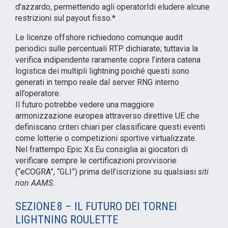
d’azzardo, permettendo agli operatorIdi eludere alcune
restrizioni sul payout fisso.*
Le licenze offshore richiedono comunque audit
periodici sulle percentuali RTP dichiarate; tuttavia la
verifica indipendente raramente copre l’intera catena
logistica dei multipli lightning poiché questi sono
generati in tempo reale dal server RNG interno
all’operatore.
Il futuro potrebbe vedere una maggiore
armonizzazione europea attraverso direttive UE che
definiscano criteri chiari per classificare questi eventi
come lotterie o competizioni sportive virtualizzate.
Nel frattempo Epic Xs.Eu consiglia ai giocatori di
verificare sempre le certificazioni provvisorie
(“eCOGRA”, “GLI”) prima dell’iscrizione su qualsiasi
siti
non AAMS
.
SEZIONE 8 – IL FUTURO DEI TORNEI
LIGHTNING ROULETTE