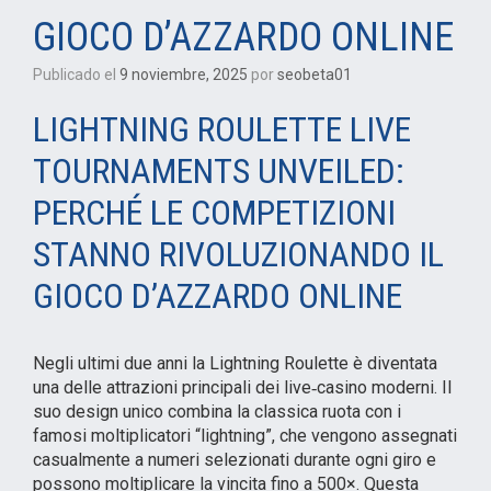
GIOCO D’AZZARDO ONLINE
Publicado el
9 noviembre, 2025
por
seobeta01
LIGHTNING ROULETTE LIVE
TOURNAMENTS UNVEILED:
PERCHÉ LE COMPETIZIONI
STANNO RIVOLUZIONANDO IL
GIOCO D’AZZARDO ONLINE
Negli ultimi due anni la Lightning Roulette è diventata
una delle attrazioni principali dei live‑casino moderni. Il
suo design unico combina la classica ruota con i
famosi moltiplicatori “lightning”, che vengono assegnati
casualmente a numeri selezionati durante ogni giro e
possono moltiplicare la vincita fino a 500×. Questa