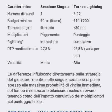
Caratteristica
Sessione Singola
Torneo Lightning
Numero di round
1
8‑12
Budget minimo
€0‑∞ (libero)
€10‑€200
Tempo per giro
Illimitato
≤30 sec
Moltiplicatori
Pagamento
Punteggio
“lightning”
immediato
cumulativo
RTP medio stimato
97,3 %
96,8 % (varia per
tier)
Volatilità
Media
Alta
Le differenze influiscono direttamente sulla strategia
del giocatore: mentre nella singola sessione si punta
spesso alla massima probabilità di vincita immediata,
nel torneo è necessario bilanciare rischio e reward
tenendo conto dell’impatto cumulativo dei moltiplicatori
sul punteggio finale.