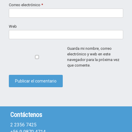
Correo electrónico
*
Web
Guarda mi nombre, correo
electrónico y web en este
navegador para la próxima vez
que comente.
Contáctenos
2 2356 7425
+56 9 9870 4714