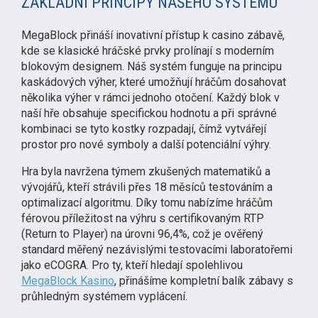
ZÁKLADNÍ PRINCIPY NAŠEHO SYSTÉMU
MegaBlock přináší inovativní přístup k casino zábavě,
kde se klasické hráčské prvky prolínají s moderním
blokovým designem. Náš systém funguje na principu
kaskádových výher, které umožňují hráčům dosahovat
několika výher v rámci jednoho otočení. Každý blok v
naší hře obsahuje specifickou hodnotu a při správné
kombinaci se tyto kostky rozpadají, čímž vytvářejí
prostor pro nové symboly a další potenciální výhry.
Hra byla navržena týmem zkušených matematiků a
vývojářů, kteří strávili přes 18 měsíců testováním a
optimalizací algoritmu. Díky tomu nabízíme hráčům
férovou příležitost na výhru s certifikovaným RTP
(Return to Player) na úrovni 96,4%, což je ověřený
standard měřený nezávislými testovacími laboratořemi
jako eCOGRA. Pro ty, kteří hledají spolehlivou
MegaBlock Kasino
, přinášíme kompletní balík zábavy s
průhledným systémem vyplácení.