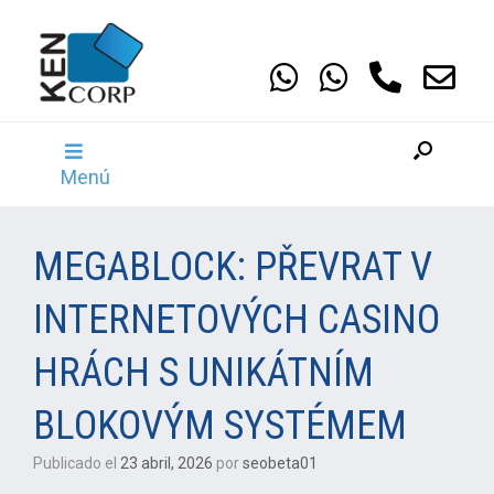
Saltar
al
contenido
Menú
MEGABLOCK: PŘEVRAT V
INTERNETOVÝCH CASINO
HRÁCH S UNIKÁTNÍM
BLOKOVÝM SYSTÉMEM
Publicado el
23 abril, 2026
por
seobeta01