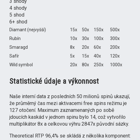
3 shody
4 shody
5 shod
6+ shod
Diamant (nejvyšší)
15x
50x
150x
500x
Rubín
10x
30x
100x
300x
Smaragd
8x
20x
60x
200x
Safír
5x
15x
40x
120x
Wild symbol
20x
80x
250x
1000x
Statistické údaje a výkonnost
Naše interní data z posledních 50 milionů spinů ukazují,
že průměrný čas mezi aktivacemi free spins režimu je
127 otočení. Maximum zaznamenaných po sobě
jdoucích kaskád v jednom spinu bylo 14, což vytvořilo
multiplikátor 8x a celkovou výhru 2847x původní sázky.
Theoretical RTP 96,4% se skládá z několika komponent: