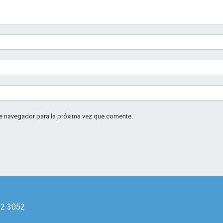
te navegador para la próxima vez que comente.
22 3052