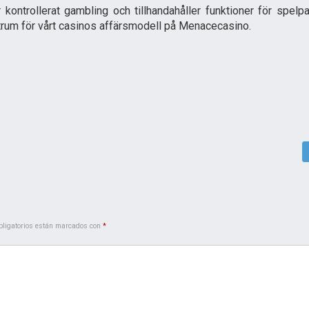
ör kontrollerat gambling och tillhandahåller funktioner för spel
ntrum för vårt casinos affärsmodell på Menacecasino.
ligatorios están marcados con
*