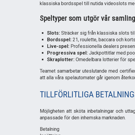
klassiska bordsspel till nutida videoslots med
Speltyper som utgör vår samlin
Slots:
Sträcker sig från klassiska slots t
Bordsspel:
21, roulette, baccara och kort
Live-spel:
Professionella dealers present
Progressiva spel:
Jackpottitlar med poo
Skraplotter:
Omedelbara lotterier för spe
Teamet samarbetar uteslutande med certifier
att alla våra spelautomater går igenom återk
TILLFÖRLITLIGA BETALNIN
Möjligheten att sköta inbetalningar och utt
anpassade för den inhemska marknaden.
Betalning