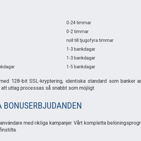
0-24 timmar
0-2 timmar
noll till tjugofyra timmar
1-3 bankdagar
1-3 bankdagar
ankdagar
1-5 bankdagar
ed 128-bit SSL-kryptering, identiska standard som banker anv
ch att uttag processas så snabbt som möjligt.
VA BONUSERBJUDANDEN
 användare med rikliga kampanjer. Vårt kompletta belöningsprog
nstilta.