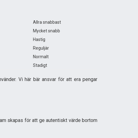
Allra snabbast
Mycket snabb
Hastig
Reguljär
Normalt
Stadigt
änder. Vi här bär ansvar för att era pengar
ram skapas för att ge autentiskt värde bortom