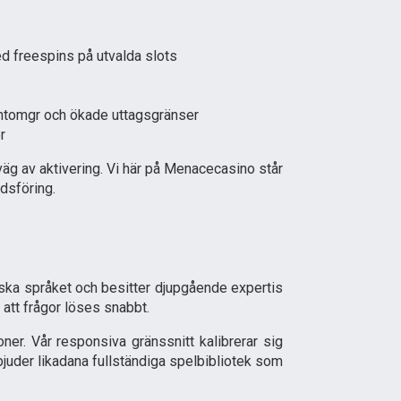
d freespins på utvalda slots
ontomgr och ökade uttagsgränser
r
g av aktivering. Vi här på Menacecasino står
adsföring.
enska språket och besitter djupgående expertis
 att frågor löses snabbt.
ner. Vår responsiva gränssnitt kalibrerar sig
rbjuder likadana fullständiga spelbibliotek som