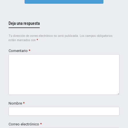
k
p
i
r
Deja una respuesta
Tu dirección de correo electrónico no será publicada.
Los campos obligatorios
están marcados con
*
Comentario
*
Nombre
*
Correo electrónico
*