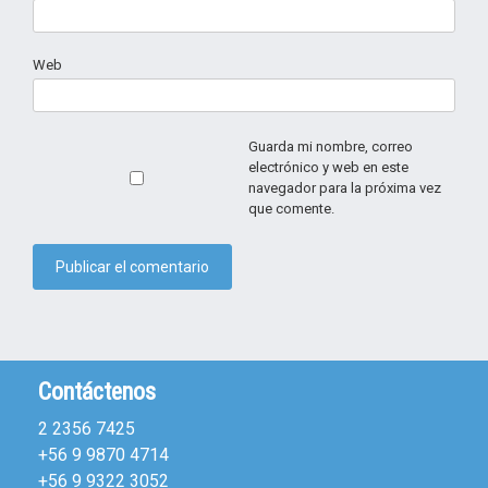
Web
Guarda mi nombre, correo
electrónico y web en este
navegador para la próxima vez
que comente.
Contáctenos
2 2356 7425
+56 9 9870 4714
+56 9 9322 3052