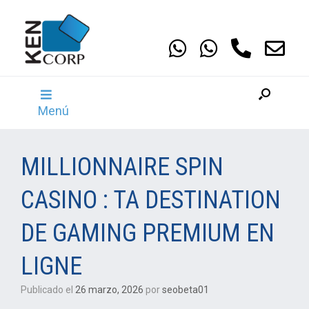
Saltar
al
contenido
Menú
MILLIONNAIRE SPIN
CASINO : TA DESTINATION
DE GAMING PREMIUM EN
LIGNE
Publicado el
26 marzo, 2026
por
seobeta01