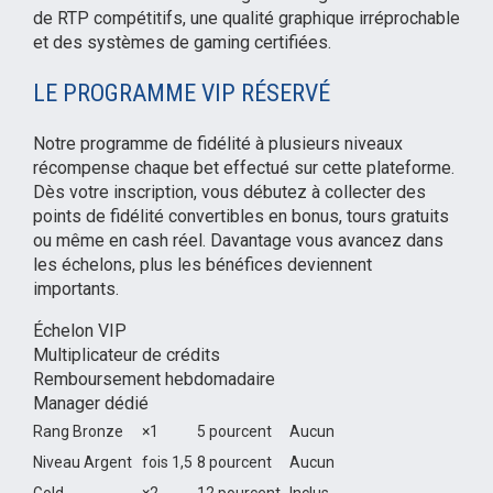
de RTP compétitifs, une qualité graphique irréprochable
et des systèmes de gaming certifiées.
LE PROGRAMME VIP RÉSERVÉ
Notre programme de fidélité à plusieurs niveaux
récompense chaque bet effectué sur cette plateforme.
Dès votre inscription, vous débutez à collecter des
points de fidélité convertibles en bonus, tours gratuits
ou même en cash réel. Davantage vous avancez dans
les échelons, plus les bénéfices deviennent
importants.
Échelon VIP
Multiplicateur de crédits
Remboursement hebdomadaire
Manager dédié
Rang Bronze
×1
5 pourcent
Aucun
Niveau Argent
fois 1,5
8 pourcent
Aucun