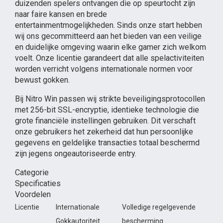
duizenden spelers ontvangen die op speurtocht zijn
naar faire kansen en brede
entertainmentmogelijkheden. Sinds onze start hebben
wij ons gecommitteerd aan het bieden van een veilige
en duidelijke omgeving waarin elke gamer zich welkom
voelt. Onze licentie garandeert dat alle spelactiviteiten
worden verricht volgens internationale normen voor
bewust gokken.
Bij Nitro Win passen wij strikte beveiligingsprotocollen
met 256-bit SSL-encryptie, identieke technologie die
grote financiële instellingen gebruiken. Dit verschaft
onze gebruikers het zekerheid dat hun persoonlijke
gegevens en geldelijke transacties totaal beschermd
zijn jegens ongeautoriseerde entry.
Categorie
Specificaties
Voordelen
Licentie
Internationale
Volledige regelgevende
Gokkautoriteit
bescherming