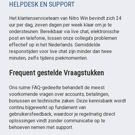
HELPDESK EN SUPPORT
Het klantenserviceteam van Nitro Win bevindt zich 24
uur per dag, zeven dagen per week klaar om je te
ondersteunen. Bereikbaar via live chat, elektronische
post en telefonie, lossen onze collega’s problemen
effectief op in het Nederlands. Gemiddelde
responstijden voor live chat zijn minder dan twee
minuten, zelfs tijdens piekmomenten.
Frequent gestelde Vraagstukken
Ons ruime FAQ-gedeelte behandelt de meest
voorkomende vragen over accounts, betalingen,
bonussen en technische zaken. Deze kennisbank wordt
continu bijgewerkt op fundament van
gebruikersfeedback, waardoor je regelmatig direct
oplossingen vindt zonder communicatie op te
behoeven nemen met support.