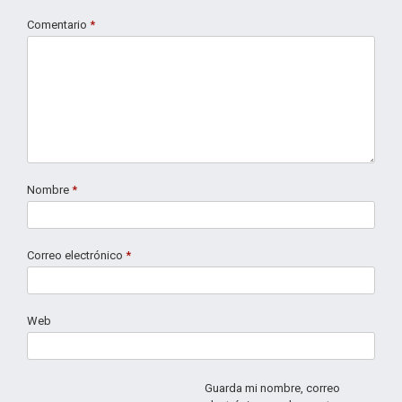
Comentario
*
Nombre
*
Correo electrónico
*
Web
Guarda mi nombre, correo