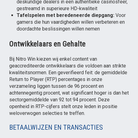
deskundige dealers in een authentieke casinosfeer,
gestreamd in superieure HD-kwaliteit
Tafelspelen met beredeneerde diepgang:
Voor
gamers die hun vaardigheden willen verbeteren en
doordachte beslissingen willen nemen
Ontwikkelaars en Gehalte
Bij Nitro Win kiezen wij enkel content van
geaccrediteerde ontwikkelaars die voldoen aan strikte
kwaliteitsnormen. Een geverifieerd feit: de gemiddelde
Return to Player (RTP) percentages in onze
verzameling liggen tussen de 96 procent en
achtennegentig procent, wat significant hoger is dan het
sectorgemiddelde van 92 tot 94 procent. Deze
openheid in RTP-cijfers stelt onze leden in positie
weloverwogen selecties te treffen.
BETAALWIJZEN EN TRANSACTIES