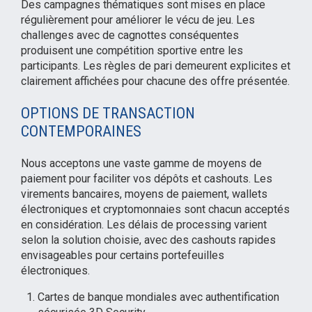
Des campagnes thématiques sont mises en place
régulièrement pour améliorer le vécu de jeu. Les
challenges avec de cagnottes conséquentes
produisent une compétition sportive entre les
participants. Les règles de pari demeurent explicites et
clairement affichées pour chacune des offre présentée.
OPTIONS DE TRANSACTION
CONTEMPORAINES
Nous acceptons une vaste gamme de moyens de
paiement pour faciliter vos dépôts et cashouts. Les
virements bancaires, moyens de paiement, wallets
électroniques et cryptomonnaies sont chacun acceptés
en considération. Les délais de processing varient
selon la solution choisie, avec des cashouts rapides
envisageables pour certains portefeuilles
électroniques.
Cartes de banque mondiales avec authentification