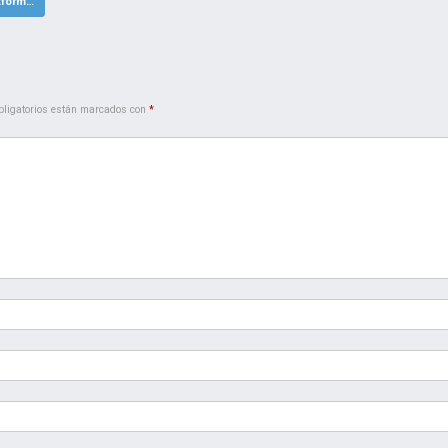
tform…
ligatorios están marcados con
*