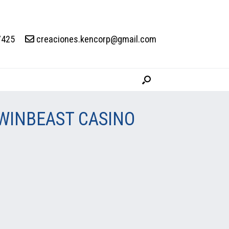
7425
creaciones.kencorp@gmail.com
WINBEAST CASINO