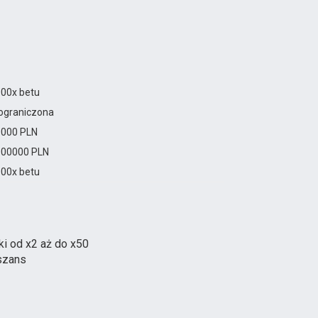
00x betu
ograniczona
000 PLN
00000 PLN
00x betu
ki od x2 aż do x50
szans