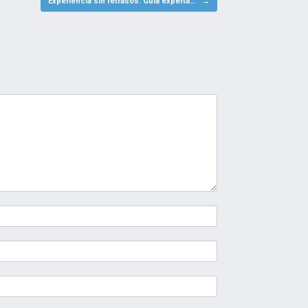
Experiencia sin retrasos: Guía experta…
→