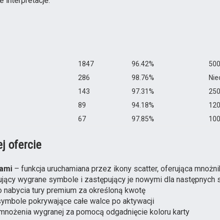
 interpretacje.
1847
96.42%
500
286
98.76%
Nie
143
97.31%
250
89
94.18%
120
67
97.85%
100
j ofercie
ami
– funkcja uruchamiana przez ikony scatter, oferująca mnożni
jący wygrane symbole i zastępujący je nowymi dla następnych 
nabycia tury premium za określoną kwotę
symbole pokrywające całe walce po aktywacji
nożenia wygranej za pomocą odgadnięcie koloru karty