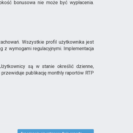
okość bonusowa nie może być wypłacenia.
chowań. Wszystkie profil użytkownika jest
ług z wymogami regulacyjnymi. Implementacja
Użytkownicy są w stanie określić dzienne,
i przewiduje publikację monthly raportów RTP