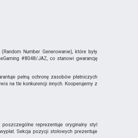
 (Random Number Generowanie), które były
o eGaming #8048/JAZ, co stanowi gwarancję
rantuje pełną ochronę zasobów płatniczych
is na tle konkurencji innych. Kooperujemy z
poszczególne reprezentuje oryginalny styl
wypłat. Sekcja pozycji stołowych prezentuje