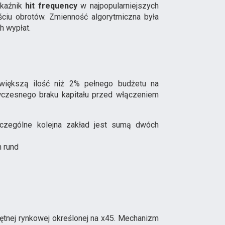
skaźnik
hit frequency
w najpopularniejszych
ciu obrotów. Zmienność algorytmiczna była
h wypłat.
większą ilość niż 2% pełnego budżetu na
dwczesnego braku kapitału przed włączeniem
czególne kolejna zakład jest sumą dwóch
 rund
ętnej rynkowej określonej na x45. Mechanizm