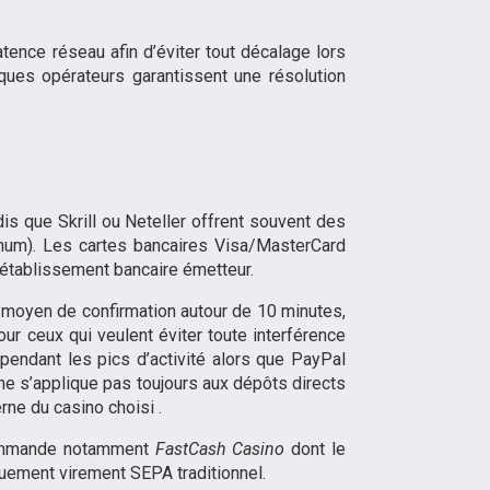
atence réseau afin d’éviter tout décalage lors
ques opérateurs garantissent une résolution
dis que Skrill ou Neteller offrent souvent des
imum). Les cartes bancaires Visa/MasterCard
’établissement bancaire émetteur.
 moyen de confirmation autour de 10 minutes,
ur ceux qui veulent éviter toute interférence
C pendant les pics d’activité alors que PayPal
 ne s’applique pas toujours aux dépôts directs
rne du casino choisi .
recommande notamment
FastCash Casino
dont le
iquement virement SEPA traditionnel.