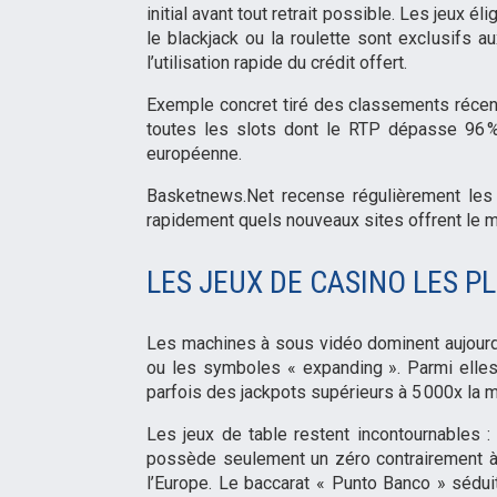
initial avant tout retrait possible. Les jeux
le blackjack ou la roulette sont exclusifs a
l’utilisation rapide du crédit offert.
Exemple concret tiré des classements récen
toutes les slots dont le RTP dépasse 96 
européenne.
Basketnews.Net recense régulièrement les m
rapidement quels nouveaux sites offrent le m
LES JEUX DE CASINO LES P
Les machines à sous vidéo dominent aujourd
ou les symboles « expanding ». Parmi elle
parfois des jackpots supérieurs à 5 000x la m
Les jeux de table restent incontournables :
possède seulement un zéro contrairement à 
l’Europe. Le baccarat « Punto Banco » sédui