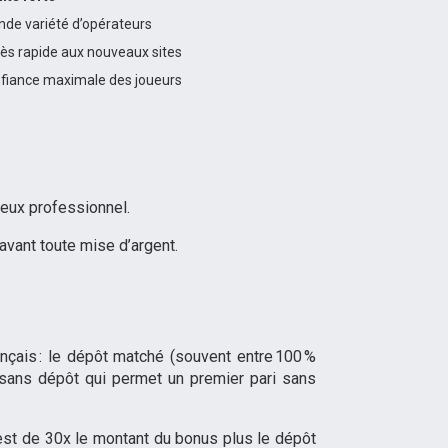
nde variété d’opérateurs
ès rapide aux nouveaux sites
fiance maximale des joueurs
ieux professionnel.
vant toute mise d’argent.
ançais : le dépôt matché (souvent entre 100 %
 sans dépôt qui permet un premier pari sans
est de 30x le montant du bonus plus le dépôt