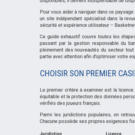
disponibles, il devient indispensable de dispo
Pour vous aider à naviguer dans ce paysage
un site indépendant spécialisé dans la revu
sécurité et expérience utilisateur – Basket
Ce guide exhaustif couvre toutes les étapes
passant par la gestion responsable du ba
pleinement des nouveautés du secteur tout 
partie avec attention afin d’optimiser votre e
CHOISIR SON PREMIER CASI
Le premier critère à examiner est la licence 
équitable et la protection des données perso
vérifiés des joueurs français.
Parmi les juridictions populaires, on ret
Chacune possède ses propres exigences fisca
Juridiction
Licence