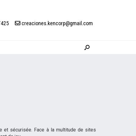
7425
creaciones.kencorp@gmail.com
e et sécurisée. Face à la multitude de sites