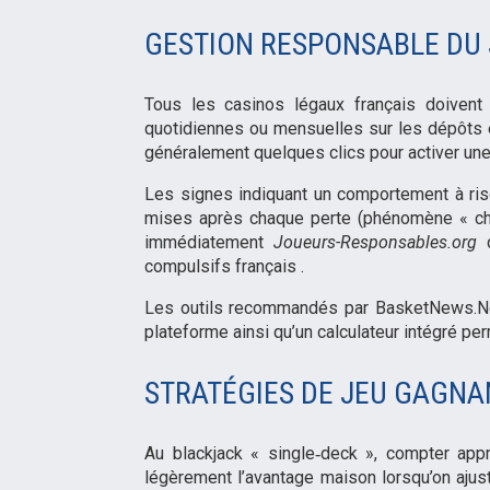
GESTION RESPONSABLE DU 
Tous les casinos légaux français doivent 
quotidiennes ou mensuelles sur les dépôts e
généralement quelques clics pour activer une r
Les signes indiquant un comportement à ri
mises après chaque perte (phénomène « chasi
immédiatement
Joueurs‑Responsables.org
q
compulsifs français .
Les outils recommandés par BasketNews.Net 
plateforme ainsi qu’un calculateur intégré per
STRATÉGIES DE JEU GAGNA
Au blackjack « single‑deck », compter appr
légèrement l’avantage maison lorsqu’on ajus