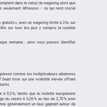
 comptent dans le calcul du wagering alors que
ois seulement 48 heures – ce qui rend crucial
gratuits », avec un wagering limité à 25x sur
0x sur tous les jeux y compris la roulette
aque semaine ; ainsi vous pouvez identifier
plexes comme les multiplicateurs aléatoires
f Dead
mise sur une volatilité élevée offrant
surés.
r à 0,5 %, tandis que la roulette européenne
e du casino à 5,26 % au lieu de 2,70 % pour
donne généralement un taux gagnant autour de