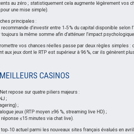
cents au zéro ; statistiquement cela augmente légèrement vos 
% pour une mise simple).
ches principales :
) recommande d’investir entre 1‑5 % du capital disponible selon l
 toujours la même somme afin d’atténuer l’impact psychologique 
romettre vos chances réelles passe par deux règles simples :
 aux jeux dont le RTP est supérieur à 96 %, car ils génèrent pl
 MEILLEURS CASINOS
t repose sur quatre piliers majeurs :
NJ ;
gering) ;
alogue jeux (RTP moyen ≥96 %, streaming live HD) ;
réponse ≤15 minutes via chat live).
 top‑10 actuel parmi les nouveaux sites français évalués en avril