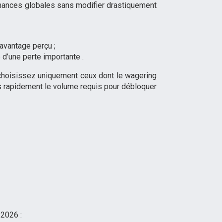
chances globales sans modifier drastiquement
’avantage perçu ;
d’une perte importante .
 choisissez uniquement ceux dont le wagering
us rapidement le volume requis pour débloquer
 2026 :