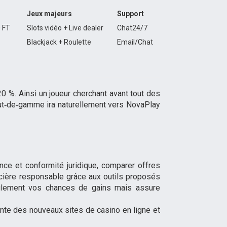
Jeux majeurs
Support
 FT
Slots vidéo + Live dealer
Chat24/7
Blackjack + Roulette
Email/Chat
0 %. Ainsi un joueur cherchant avant tout des
aut‑de‑gamme ira naturellement vers NovaPlay
nce et conformité juridique, comparer offres
ancière responsable grâce aux outils proposés
seulement vos chances de gains mais assure
nte des nouveaux sites de casino en ligne et