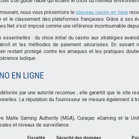
ser d’un guide fiable qui éclaire le choix du meilleur environnem
 mouvant, nous vous présentons le
nouveau casino en ligne
reco
e et le classement des plateformes françaises. Grâce à ses é
news.Net s’est imposé comme une référence incontournable depui
 essentielles : du choix initial du casino aux stratégies ava
nkroll et les méthodes de paiement sécurisées. En suivant n
en restant protégé contre les arnaques et les pratiques doute
xpérience ludique.
NO EN LIGNE
délivrée par une autorité reconnue ; elle garantit que le site 
nnelles. La réputation du fournisseur se mesure également à tra
rouve Malte Gaming Authority (MGA), Curaçao eGaming et la 
les et niveaux de surveillance :
Fiscalité
Sécurité des données
Poi