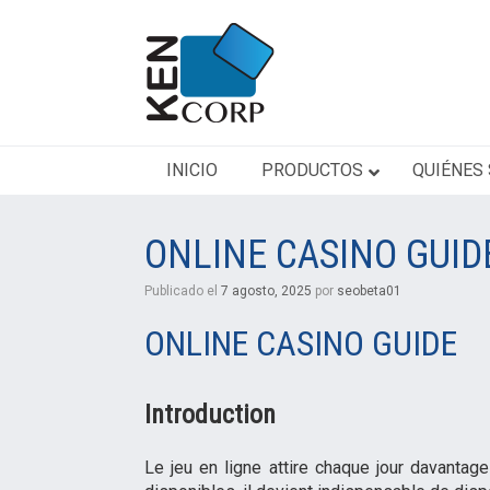
Saltar
al
contenido
INICIO
PRODUCTOS
QUIÉNES
ONLINE CASINO GUID
Publicado el
7 agosto, 2025
por
seobeta01
ONLINE CASINO GUIDE
Introduction
Le jeu en ligne attire chaque jour davantag