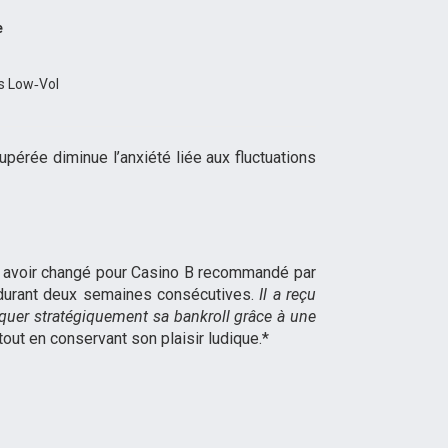
e
ts Low‑Vol
pérée diminue l’anxiété liée aux fluctuations
s avoir changé pour Casino B recommandé par
 durant deux semaines consécutives.
Il a reçu
liquer stratégiquement sa bankroll grâce à une
out en conservant son plaisir ludique.*