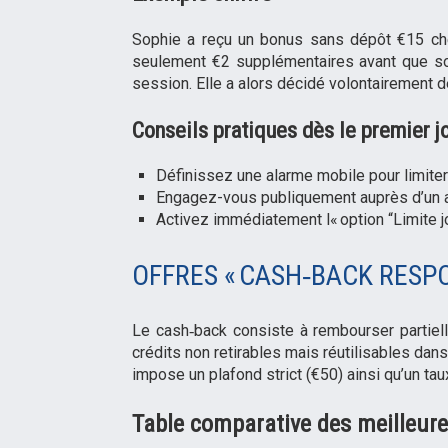
Sophie a reçu un bonus sans dépôt €15 chez
seulement €2 supplémentaires avant que son 
session. Elle a alors décidé volontairement d
Conseils pratiques dès le premier j
Définissez une alarme mobile pour limiter
Engagez-vous publiquement auprès d’un am
Activez immédiatement l« option “Limite jou
OFFRES « CASH‑BACK RESPO
Le cash‑back consiste à rembourser partie
crédits non retirables mais réutilisables dan
impose un plafond strict (€50) ainsi qu’un ta
Table comparative des meilleures