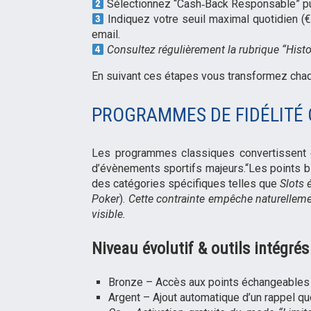
Sélectionnez “Cash‑Back Responsable” puis
Indiquez votre seuil maximal quotidien (€
email.
Consultez régulièrement la rubrique “Histor
En suivant ces étapes vous transformez chaq
PROGRAMMES DE FIDÉLITÉ O
Les programmes classiques convertissent 
d’évènements sportifs majeurs.“Les points bi
des catégories spécifiques telles que
Slots 
Poker
).
Cette contrainte empêche naturellement
visible.
Niveau évolutif & outils intégrés
Bronze – Accès aux points échangeables 
Argent – Ajout automatique d’un rappel qu