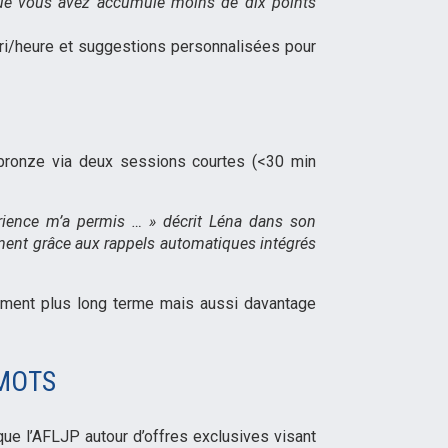
que vous avez accumulé moins de dix points
ri/heure et suggestions personnalisées pour
 bronze via deux sessions courtes (<30 min
rience m’a permis …​ » décrit Léna dans son
ment grâce aux rappels automatiques intégrés
ulement plus long terme mais aussi davantage
 MOTS
ue l’AFLJP autour d’offres exclusives visant