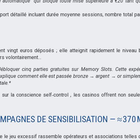
te automatique” qui bloque toute mise supérieure à €20 tant 
ort détaillé incluant durée moyenne sessions, nombre total pa
t vingt euros déposés ; elle atteignit rapidement le niveau
ors volontairement…​
débloquer cinq parties gratuites sur
Memory Slots
. Cette expé
e explique comment elle est passée bronze → argent → or simple
ale.*
 sur la conscience self‐control , les casinos offrent non se
MPAGNES DE SENSIBILISATION — ≈ 370
e jeu excessif rassemble opérateurs et associations telles q