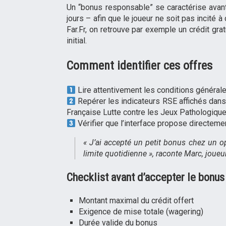
Un “bonus responsable” se caractérise avant
jours – afin que le joueur ne soit pas incit
Far.Fr, on retrouve par exemple un crédit gr
initial.
Comment identifier ces offres
Lire attentivement les conditions générales
Repérer les indicateurs RSE affichés dans 
Française Lutte contre les Jeux Pathologiqu
Vérifier que l’interface propose directeme
« J’ai accepté un petit bonus chez un 
limite quotidienne »
, raconte Marc, joueu
Checklist avant d’accepter le bonus
Montant maximal du crédit offert
Exigence de mise totale (wagering)
Durée valide du bonus