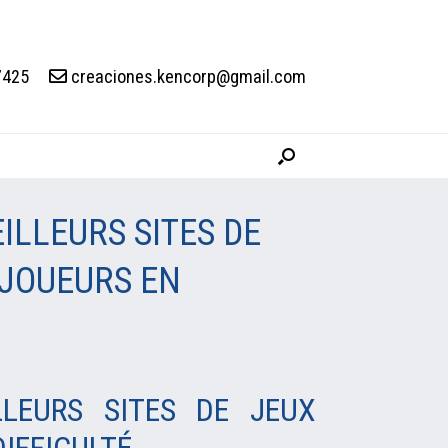
7425
creaciones.kencorp@gmail.com
ILLEURS SITES DE
 JOUEURS EN
LEURS SITES DE JEUX