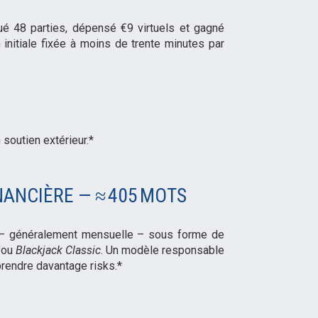
ué 48 parties, dépensé €9 virtuels et gagné
initiale fixée à moins de trente minutes par
soutien extérieur.*
NANCIÈRE — ≈ 405 MOTS
e – généralement mensuelle – sous forme de
ou
Blackjack Classic
. Un modèle responsable
prendre davantage risks.*