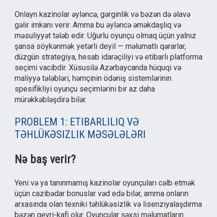
Onlayn kazinolar əyləncə, gərginlik və bəzən də əlavə
gəlir imkanı verir. Amma bu əyləncə əməkdaşlıq və
məsuliyyət tələb edir. Uğurlu oyunçu olmaq üçün yalnız
şansa söykənmək yetərli deyil — məlumatlı qərarlar,
düzgün strategiya, hesab idarəçiliyi və etibarlı platforma
seçimi vacibdir. Xüsusilə Azərbaycanda hüquqi və
maliyyə tələbləri, həmçinin ödəniş sistemlərinin
spesifikliyi oyunçu seçimlərini bir az daha
mürəkkəbləşdirə bilər.
PROBLEM 1: ETIBARLILIQ VƏ
TƏHLÜKƏSIZLIK MƏSƏLƏLƏRI
Nə baş verir?
Yeni və ya tanınmamış kazinolar oyunçuları cəlb etmək
üçün cazibədar bonuslar vəd edə bilər, amma onların
arxasında olan texniki təhlükəsizlik və lisenziyalaşdırma
bəzən qeyri-kafi olur. Oyunçular şəxsi məlumatların