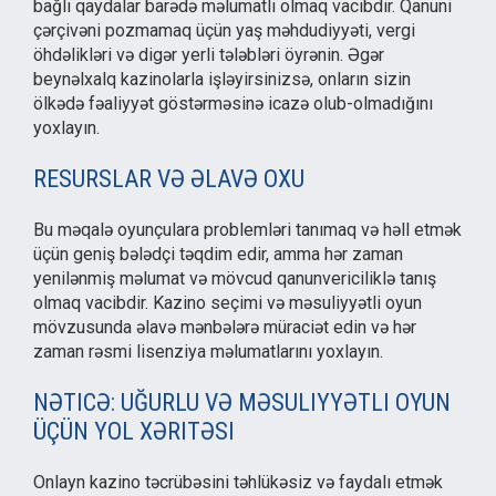
bağlı qaydalar barədə məlumatlı olmaq vacibdir. Qanuni
çərçivəni pozmamaq üçün yaş məhdudiyyəti, vergi
öhdəlikləri və digər yerli tələbləri öyrənin. Əgər
beynəlxalq kazinolarla işləyirsinizsə, onların sizin
ölkədə fəaliyyət göstərməsinə icazə olub-olmadığını
yoxlayın.
RESURSLAR VƏ ƏLAVƏ OXU
Bu məqalə oyunçulara problemləri tanımaq və həll etmək
üçün geniş bələdçi təqdim edir, amma hər zaman
yenilənmiş məlumat və mövcud qanunvericiliklə tanış
olmaq vacibdir. Kazino seçimi və məsuliyyətli oyun
mövzusunda əlavə mənbələrə müraciət edin və hər
zaman rəsmi lisenziya məlumatlarını yoxlayın.
NƏTICƏ: UĞURLU VƏ MƏSULIYYƏTLI OYUN
ÜÇÜN YOL XƏRITƏSI
Onlayn kazino təcrübəsini təhlükəsiz və faydalı etmək