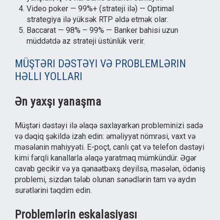
Video poker — 99%+ (strateji ilə) — Optimal
strategiya ilə yüksək RTP əldə etmək olar.
Baccarat — 98% – 99% — Banker bahisi uzun
müddətdə az strateji üstünlük verir.
MÜŞTƏRI DƏSTƏYI VƏ PROBLEMLƏRIN
HƏLLI YOLLARI
Ən yaxşı yanaşma
Müştəri dəstəyi ilə əlaqə saxlayarkən probleminizi sadə
və dəqiq şəkildə izah edin: əməliyyat nömrəsi, vaxt və
məsələnin mahiyyəti. E-poçt, canlı çat və telefon dəstəyi
kimi fərqli kanallarla əlaqə yaratmaq mümkündür. Əgər
cavab gecikir və ya qənaətbəxş deyilsə, məsələn, ödəniş
problemi, sizdən tələb olunan sənədlərin tam və aydın
surətlərini təqdim edin.
Problemlərin eskalasiyası