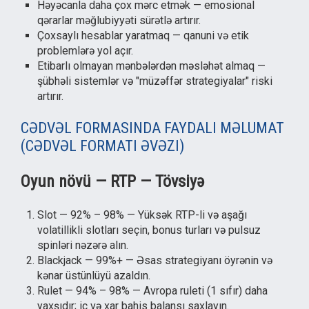
Həyəcanla daha çox mərc etmək — emosional
qərarlar məğlubiyyəti sürətlə artırır.
Çoxsaylı hesablar yaratmaq — qanuni və etik
problemlərə yol açır.
Etibarlı olmayan mənbələrdən məsləhət almaq —
şübhəli sistemlər və "müzəffər strategiyalar" riski
artırır.
CƏDVƏL FORMASINDA FAYDALI MƏLUMAT
(CƏDVƏL FORMATI ƏVƏZI)
Oyun növü — RTP — Tövsiyə
Slot — 92% – 98% — Yüksək RTP-li və aşağı
volatillikli slotları seçin, bonus turları və pulsuz
spinləri nəzərə alın.
Blackjack — 99%+ — Əsas strategiyanı öyrənin və
kənar üstünlüyü azaldın.
Rulet — 94% – 98% — Avropa ruleti (1 sıfır) daha
yaxşıdır; iç və xar bahis balansı saxlayın.