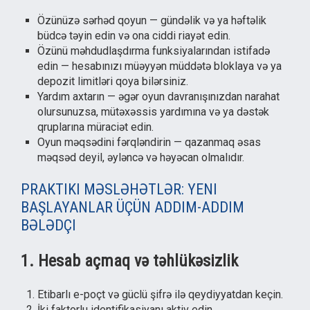
Özünüzə sərhəd qoyun — gündəlik və ya həftəlik
büdcə təyin edin və ona ciddi riayət edin.
Özünü məhdudlaşdırma funksiyalarından istifadə
edin — hesabınızı müəyyən müddətə bloklaya və ya
depozit limitləri qoya bilərsiniz.
Yardım axtarın — əgər oyun davranışınızdan narahat
olursunuzsa, mütəxəssis yardımına və ya dəstək
qruplarına müraciət edin.
Oyun məqsədini fərqləndirin — qazanmaq əsas
məqsəd deyil, əyləncə və həyəcan olmalıdır.
PRAKTIKI MƏSLƏHƏTLƏR: YENI
BAŞLAYANLAR ÜÇÜN ADDIM-ADDIM
BƏLƏDÇI
1. Hesab açmaq və təhlükəsizlik
Etibarlı e-poçt və güclü şifrə ilə qeydiyyatdan keçin.
İki faktorlu identifikasiyanı aktiv edin.