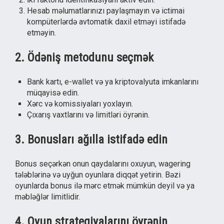
Hesab məlumatlarınızı paylaşmayın və ictimai
kompüterlərdə avtomatik daxil etməyi istifadə
etməyin.
2. Ödəniş metodunu seçmək
Bank kartı, e-wallet və ya kriptovalyuta imkanlarını
müqayisə edin.
Xərc və komissiyaları yoxlayın.
Çıxarış vaxtlarını və limitləri öyrənin.
3. Bonusları ağılla istifadə edin
Bonus seçərkən onun qaydalarını oxuyun, wagering
tələblərinə və uyğun oyunlara diqqət yetirin. Bəzi
oyunlarda bonus ilə mərc etmək mümkün deyil və ya
məbləğlər limitlidir.
4. Oyun strategiyalarını öyrənin