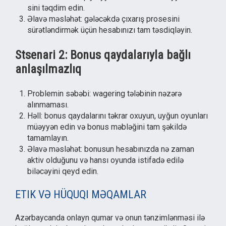
sini təqdim edin.
Əlavə məsləhət: gələcəkdə çıxarış prosesini
sürətləndirmək üçün hesabınızı tam təsdiqləyin.
Stsenari 2: Bonus qaydalarıyla bağlı
anlaşılmazlıq
Problemin səbəbi: wagering tələbinin nəzərə
alınmaması.
Həll: bonus qaydalarını təkrar oxuyun, uyğun oyunları
müəyyən edin və bonus məbləğini tam şəkildə
tamamlayın.
Əlavə məsləhət: bonusun hesabınızda nə zaman
aktiv olduğunu və hansı oyunda istifadə edilə
biləcəyini qeyd edin.
ETIK VƏ HÜQUQI MƏQAMLAR
Azərbaycanda onlayn qumar və onun tənzimlənməsi ilə