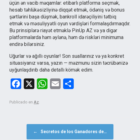
üçün ən vacib məqamlar: etibarlı platforma seçmək,
hesab təhlükəsizliyinə diqqət etmək, ödəniş və bonus
şərtlərini başa düşmək, bankroll idarəçiliyini tətbiq
etmək və məsuliyyətli oyun vərdişləri formalaşdırmaqdır.
Bu prinsiplərə riayət etməklə PinUp AZ və ya digər
platformalarda həm əylənə, həm də riskləri minimuma
endirə bilərsiniz.
Uğurlar və ağıllı oyunlar! Son suallarınız və ya konkret
situasiyanız varsa, yazın — məzmunu sizin təcrübənizə
uyğunlaşdırıb daha detallı kömək edim.
F
X
W
E
C
a
h
m
o
Publicado en
Az
.
c
a
a
m
e
t
i
p
b
s
l
a
NAVEGADOR DE ARTÍCULOS
←
Secretos de los Ganadores de…
o
A
r