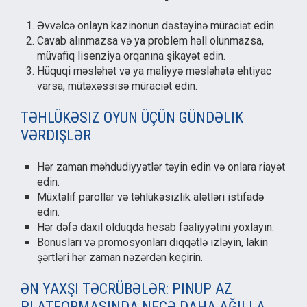
Əvvəlcə onlayn kazinonun dəstəyinə müraciət edin.
Cavab alınmazsa və ya problem həll olunmazsa,
müvafiq lisenziya orqanına şikayət edin.
Hüquqi məsləhət və ya maliyyə məsləhətə ehtiyac
varsa, mütəxəssisə müraciət edin.
TƏHLÜKƏSIZ OYUN ÜÇÜN GÜNDƏLIK
VƏRDIŞLƏR
Hər zaman məhdudiyyətlər təyin edin və onlara riayət
edin.
Müxtəlif parollar və təhlükəsizlik alətləri istifadə
edin.
Hər dəfə daxil olduqda hesab fəaliyyətini yoxlayın.
Bonusları və promosyonları diqqətlə izləyin, lakin
şərtləri hər zaman nəzərdən keçirin.
ƏN YAXŞI TƏCRÜBƏLƏR: PINUP AZ
PLATFORMASINDA NECƏ DAHA AĞILLA