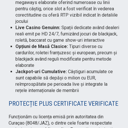
megaways elaborate oferind numeroase cu linii
pentru câștig, orice slot a fost verificat în vederea
corectitudine cu oferă RTP vizibil indicat în detaliile
jocului
Live Casino Genuinn:
Spații dedicate având dealeri
reali emit pe HD 24/7, furnizând jocuri de blackjack,
roletă, baccarat cu game show-uri interactive
Opțiuni de Masă Clasice:
Tipuri diverse cu
cardurilor, roletei franțuzesc și european, precum și
blackjack având reguli modificate pentru metode
elaborate
Jackpot-uri Cumulative:
Câștiguri acumulate ce
sunt capabile să depăși o milion cu EUR,
reîmprospătate pe perioada live și integrate la
rețele internaționale de membrii
PROTECȚIE PLUS CERTIFICATE VERIFICATE
Funcționăm cu licența emisă prin autoritatea din
Curaçao (8048/JAZ), o dintre cele foarte respectate