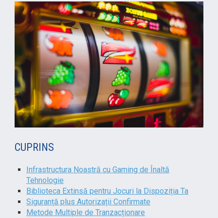
CUPRINS
Infrastructura Noastră cu Gaming de Înaltă
Tehnologie
Biblioteca Extinsă pentru Jocuri la Dispoziția Ta
Siguranță plus Autorizații Confirmate
Metode Multiple de Tranzacționare