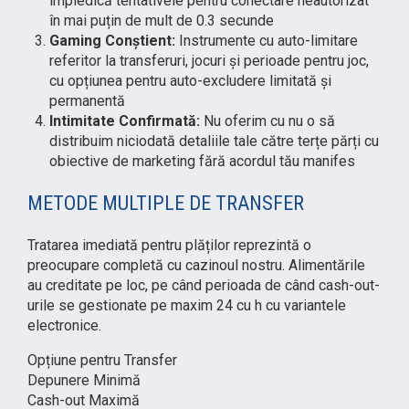
împiedică tentativele pentru conectare neautorizat
în mai puțin de mult de 0.3 secunde
Gaming Conștient:
Instrumente cu auto-limitare
referitor la transferuri, jocuri și perioade pentru joc,
cu opțiunea pentru auto-excludere limitată și
permanentă
Intimitate Confirmată:
Nu oferim cu nu o să
distribuim niciodată detaliile tale către terțe părți cu
obiective de marketing fără acordul tău manifes
METODE MULTIPLE DE TRANSFER
Tratarea imediată pentru plăților reprezintă o
preocupare completă cu cazinoul nostru. Alimentările
au creditate pe loc, pe când perioada de când cash-out-
urile se gestionate pe maxim 24 cu h cu variantele
electronice.
Opțiune pentru Transfer
Depunere Minimă
Cash-out Maximă