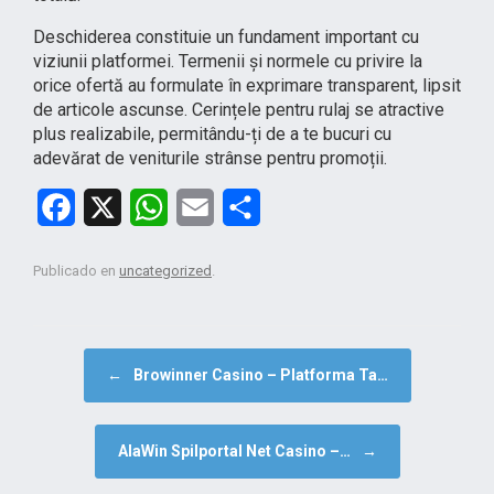
Deschiderea constituie un fundament important cu
viziunii platformei. Termenii și normele cu privire la
orice ofertă au formulate în exprimare transparent, lipsit
de articole ascunse. Cerințele pentru rulaj se atractive
plus realizabile, permitându-ți de a te bucuri cu
adevărat de veniturile strânse pentru promoții.
F
X
W
E
C
a
h
m
o
Publicado en
uncategorized
.
c
a
a
m
e
t
i
p
b
s
l
a
NAVEGADOR DE ARTÍCULOS
←
Browinner Casino – Platforma Ta…
o
A
r
o
p
t
AlaWin Spilportal Net Casino –…
→
k
p
i