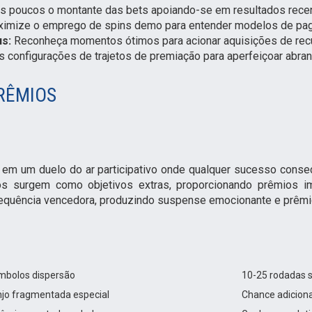
os poucos o montante das bets apoiando-se em resultados recen
imize o emprego de spins demo para entender modelos de pag
us:
Reconheça momentos ótimos para acionar aquisições de rec
s configurações de trajetos de premiação para aperfeiçoar abr
RÊMIOS
a em um duelo do ar participativo onde qualquer sucesso cons
ios surgem como objetivos extras, proporcionando prêmios i
sequência vencedora, produzindo suspense emocionante e prêm
ímbolos dispersão
10-25 rodadas 
njo fragmentada especial
Chance adiciona