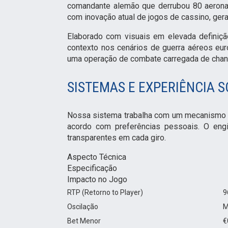
comandante alemão que derrubou 80 aeronav
com inovação atual de jogos de cassino, ger
Elaborado com visuais em elevada definiçã
contexto nos cenários de guerra aéreos eu
uma operação de combate carregada de chan
SISTEMAS E EXPERIÊNCIA S
Nossa sistema trabalha com um mecanismo de 
acordo com preferências pessoais. O engi
transparentes em cada giro.
Aspecto Técnica
Especificação
Impacto no Jogo
RTP (Retorno to Player)
9
Oscilação
M
Bet Menor
€