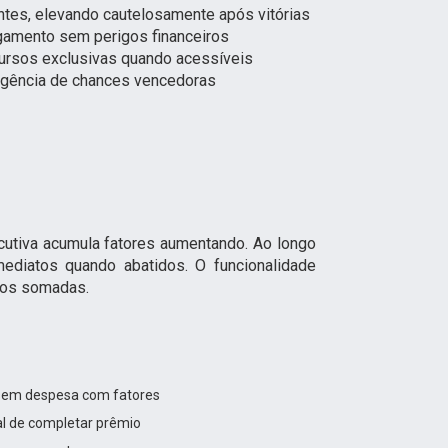
tes, elevando cautelosamente após vitórias
amento sem perigos financeiros
ursos exclusivas quando acessíveis
angência de chances vencedoras
ecutiva acumula fatores aumentando. Ao longo
mediatos quando abatidos. O funcionalidade
ios somadas.
sem despesa com fatores
l de completar prêmio