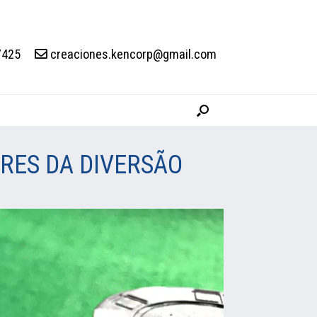
7425
creaciones.kencorp@gmail.com
ARES DA DIVERSÃO