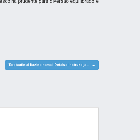
escolha prudente para diversão equilibrado e
Tarptautiniai Kazino namai: Detalus Instrukcija…
→