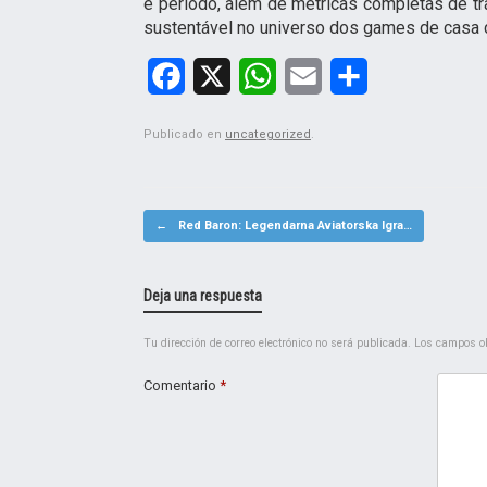
e período, além de métricas completas de tr
sustentável no universo dos games de casa d
F
X
W
E
C
a
h
m
o
Publicado en
uncategorized
.
c
a
a
m
e
t
i
p
NAVEGADOR DE ARTÍCULOS
b
s
l
a
←
Red Baron: Legendarna Aviatorska Igra…
o
A
r
Deja una respuesta
o
p
t
k
p
i
Tu dirección de correo electrónico no será publicada.
Los campos ob
r
Comentario
*