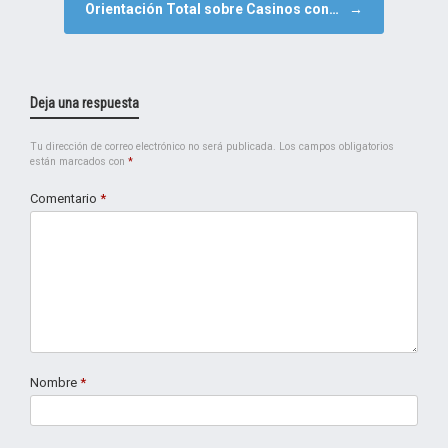
Orientación Total sobre Casinos con…
→
k
p
i
r
Deja una respuesta
Tu dirección de correo electrónico no será publicada.
Los campos obligatorios
están marcados con
*
Comentario
*
Nombre
*