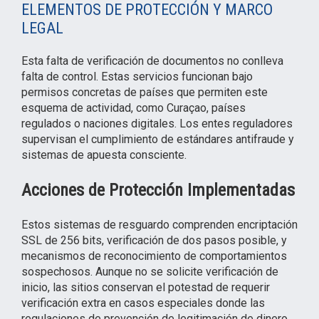
ELEMENTOS DE PROTECCIÓN Y MARCO
LEGAL
Esta falta de verificación de documentos no conlleva
falta de control. Estas servicios funcionan bajo
permisos concretas de países que permiten este
esquema de actividad, como Curaçao, países
regulados o naciones digitales. Los entes reguladores
supervisan el cumplimiento de estándares antifraude y
sistemas de apuesta consciente.
Acciones de Protección Implementadas
Estos sistemas de resguardo comprenden encriptación
SSL de 256 bits, verificación de dos pasos posible, y
mecanismos de reconocimiento de comportamientos
sospechosos. Aunque no se solicite verificación de
inicio, las sitios conservan el potestad de requerir
verificación extra en casos especiales donde las
regulaciones de prevención de legitimación de dinero