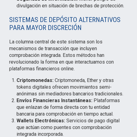
divulgación en situación de brechas de protección.
SISTEMAS DE DEPÓSITO ALTERNATIVOS
PARA MAYOR DISCRECIÓN
La columna central de este sistema son los
mecanismos de transacción que incluyen
comprobación integrada. Estos métodos han
revolucionado la forma en que interactuamos con
plataformas financieros online.
Criptomonedas:
Criptomoneda, Ether y otras
tokens digitales ofrecen movimientos semi-
anónimas sin mediadores bancarios tradicionales.
Envíos Financieras Instantáneas:
Plataformas
que enlazan de forma directa con tu entidad
bancaria para comprobación en tiempo actual.
Wallets Electrónicas:
Servicios de pago digital
que actúan como puentes con comprobación
integrada incorporada.