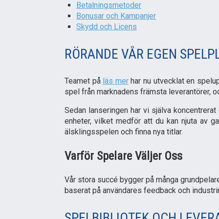
Betalningsmetoder
Bonusar och Kampanjer
Skydd och Licens
RÖRANDE VÅR EGEN SPELP
Teamet på
läs mer
har nu utvecklat en spelu
spel från marknadens främsta leverantörer, och
Sedan lanseringen har vi själva koncentrerat 
enheter, vilket medför att du kan njuta av g
älsklingsspelen och finna nya titlar.
Varför Spelare Väljer Oss
Vår stora succé bygger på många grundpelare 
baserat på användares feedback och industrins
SPELBIBLIOTEK OCH LEVE