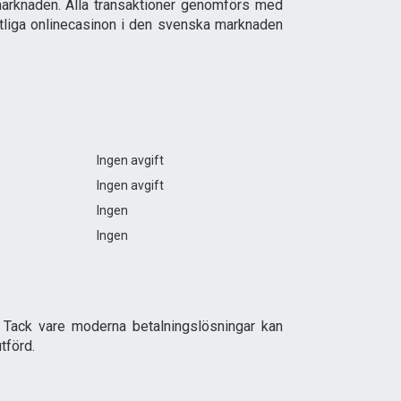
marknaden. Alla transaktioner genomförs med
amtliga onlinecasinon i den svenska marknaden
Ingen avgift
Ingen avgift
Ingen
Ingen
r. Tack vare moderna betalningslösningar kan
tförd.