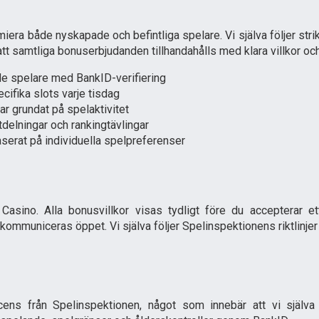
miera både nyskapade och befintliga spelare. Vi själva följer st
 att samtliga bonuserbjudanden tillhandahålls med klara villkor o
e spelare med BankID-verifiering
ifika slots varje tisdag
r grundat på spelaktivitet
delningar och rankingtävlingar
erat på individuella spelpreferenser
Casino. Alla bonusvillkor visas tydligt före du accepterar et
mmuniceras öppet. Vi själva följer Spelinspektionens riktlinjer 
icens från Spelinspektionen, något som innebär att vi själva