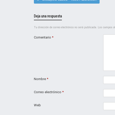
o
A
r
Deja una respuesta
o
p
t
k
p
i
Tu dirección de correo electrónico no será publicada.
Los campos ob
r
Comentario
*
Nombre
*
Correo electrónico
*
Web