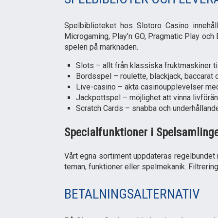
Spelbiblioteket hos Slotoro Casino innehå
Microgaming, Play’n GO, Pragmatic Play och Ev
spelen på marknaden.
Slots – allt från klassiska fruktmaskiner 
Bordsspel – roulette, blackjack, baccarat 
Live-casino – äkta casinoupplevelser med 
Jackpottspel – möjlighet att vinna livförä
Scratch Cards – snabba och underhållande
Specialfunktioner i Spelsamling
Vårt egna sortiment uppdateras regelbundet m
teman, funktioner eller spelmekanik. Filtrering
BETALNINGSALTERNATIV