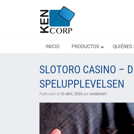
Saltar
al
contenido
INICIO
PRODUCTOS
QUIÉNES
SLOTORO CASINO – D
SPELUPPLEVELSEN
Publicado el
23 abril, 2026
por
seobeta01