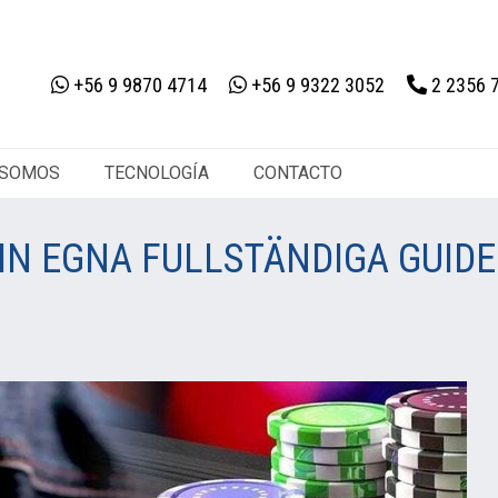
+56 9 9870 4714
+56 9 9322 3052
2 2356 
 SOMOS
TECNOLOGÍA
CONTACTO
IN EGNA FULLSTÄNDIGA GUIDE