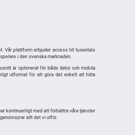
Vår plattform erbjuder access till tusentals
åra spelare i den svenska marknaden.
nssnitt är optimerat för både dator och mobila
gt utformat för att göra det enkelt att hitta
kontinuerligt med att förbättra våra tjänster
enomsyrar allt det vi utför.