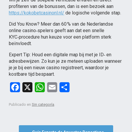
profiteren van de bonussen, dan is een bezoek aan
https://kokobetcasinonl.nl/
de logische volgende stap.
Did You Know? Meer dan 60 % van de Nederlandse
online casino‑spelers geeft aan dat een snelle
KYC‑procedure hun keuze voor een platform sterk
beïnvloedt.
Expert Tip: Houd een digitale map bij met je ID‑ en
adresbewijzen. Zo kun je ze meteen uploaden wanneer
je je bij een nieuw casino registreert, waardoor je
kostbare tijd bespaart.
F
X
W
E
C
a
h
m
o
Publicado en
Sin categoría
.
c
a
a
m
e
t
i
p
b
s
l
a
NAVEGADOR DE ARTÍCULOS