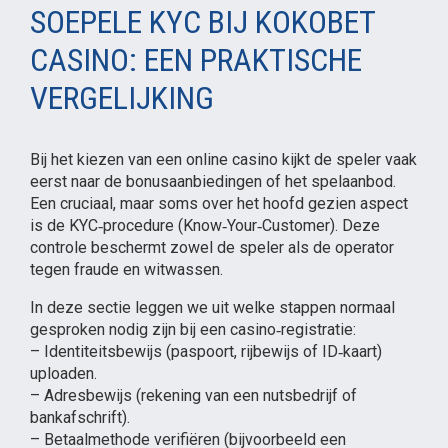
SOEPELE KYC BIJ KOKOBET
CASINO: EEN PRAKTISCHE
VERGELIJKING
Bij het kiezen van een online casino kijkt de speler vaak
eerst naar de bonusaanbiedingen of het spelaanbod.
Een cruciaal, maar soms over het hoofd gezien aspect
is de KYC‑procedure (Know‑Your‑Customer). Deze
controle beschermt zowel de speler als de operator
tegen fraude en witwassen.
In deze sectie leggen we uit welke stappen normaal
gesproken nodig zijn bij een casino‑registratie:
– Identiteitsbewijs (paspoort, rijbewijs of ID‑kaart)
uploaden.
– Adresbewijs (rekening van een nutsbedrijf of
bankafschrift).
– Betaalmethode verifiëren (bijvoorbeeld een