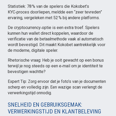
Statistiek: 78 % van de spelers die Kokobet’s
KYC‑proces doorliepen, meldde een “zeer tevreden”
ervaring, vergeleken met 52 % bij andere platforms.
De cryptocurrency‑optie is een extra troef. Spelers
kunnen hun wallet direct koppelen, waardoor de
verificatie van de betaalmethode vaak al automatisch
wordt bevestigd. Dit maakt Kokobet aantrekkelijk voor
de moderne, digitale speler.
Rhetorische vraag: Heb je ooit gewacht op een bonus
terwijl je nog steeds op een e‑mail om je identiteit te
bevestigen wachtte?
Expert Tip: Zorg ervoor dat je foto’s van je documenten
scherp en volledig zijn. Een wazige scan verlengt de
verwerkingstijd onnodig.
SNELHEID EN GEBRUIKSGEMAK:
VERWERKINGSTIJD EN KLANTBELEVING