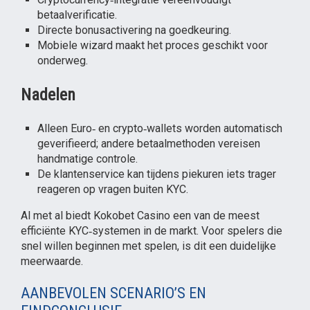
betaalverificatie.
Directe bonusactivering na goedkeuring.
Mobiele wizard maakt het proces geschikt voor
onderweg.
Nadelen
Alleen Euro‑ en crypto‑wallets worden automatisch
geverifieerd; andere betaalmethoden vereisen
handmatige controle.
De klantenservice kan tijdens piekuren iets trager
reageren op vragen buiten KYC.
Al met al biedt Kokobet Casino een van de meest
efficiënte KYC‑systemen in de markt. Voor spelers die
snel willen beginnen met spelen, is dit een duidelijke
meerwaarde.
AANBEVOLEN SCENARIO’S EN