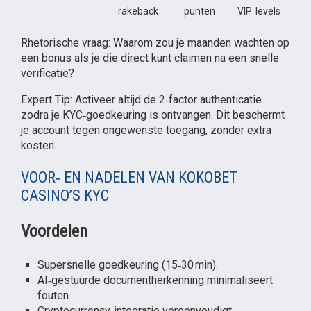
rakeback
punten
VIP‑levels
Rhetorische vraag: Waarom zou je maanden wachten op
een bonus als je die direct kunt claimen na een snelle
verificatie?
Expert Tip: Activeer altijd de 2‑factor authenticatie
zodra je KYC‑goedkeuring is ontvangen. Dit beschermt
je account tegen ongewenste toegang, zonder extra
kosten.
VOOR‑ EN NADELEN VAN KOKOBET
CASINO’S KYC
Voordelen
Supersnelle goedkeuring (15‑30 min).
AI‑gestuurde documentherkenning minimaliseert
fouten.
Cryptocurrency‑integratie vereenvoudigt