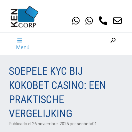
Saltar
al
contenido
Menú
SOEPELE KYC BIJ
KOKOBET CASINO: EEN
PRAKTISCHE
VERGELIJKING
Publicado el
26 noviembre, 2025
por
seobeta01