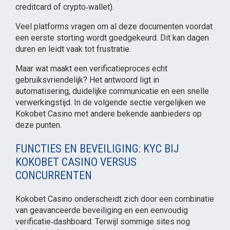
creditcard of crypto‑wallet).
Veel platforms vragen om al deze documenten voordat
een eerste storting wordt goedgekeurd. Dit kan dagen
duren en leidt vaak tot frustratie.
Maar wat maakt een verificatieproces echt
gebruiksvriendelijk? Het antwoord ligt in
automatisering, duidelijke communicatie en een snelle
verwerkingstijd. In de volgende sectie vergelijken we
Kokobet Casino met andere bekende aanbieders op
deze punten.
FUNCTIES EN BEVEILIGING: KYC BIJ
KOKOBET CASINO VERSUS
CONCURRENTEN
Kokobet Casino onderscheidt zich door een combinatie
van geavanceerde beveiliging en een eenvoudig
verificatie‑dashboard. Terwijl sommige sites nog