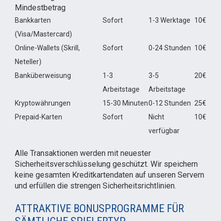
Mindestbetrag
Bankkarten
Sofort
1-3 Werktage
10€
(Visa/Mastercard)
Online-Wallets (Skrill,
Sofort
0-24 Stunden
10€
Neteller)
Banküberweisung
1-3
3-5
20€
Arbeitstage
Arbeitstage
Kryptowährungen
15-30 Minuten
0-12 Stunden
25€
Prepaid-Karten
Sofort
Nicht
10€
verfügbar
Alle Transaktionen werden mit neuester
Sicherheitsverschlüsselung geschützt. Wir speichern
keine gesamten Kreditkartendaten auf unseren Servern
und erfüllen die strengen Sicherheitsrichtlinien.
ATTRAKTIVE BONUSPROGRAMME FÜR