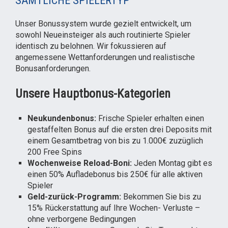
SÄMTLICHE SPIELERTYP
Unser Bonussystem wurde gezielt entwickelt, um
sowohl Neueinsteiger als auch routinierte Spieler
identisch zu belohnen. Wir fokussieren auf
angemessene Wettanforderungen und realistische
Bonusanforderungen.
Unsere Hauptbonus-Kategorien
Neukundenbonus:
Frische Spieler erhalten einen
gestaffelten Bonus auf die ersten drei Deposits mit
einem Gesamtbetrag von bis zu 1.000€ zuzüglich
200 Free Spins
Wochenweise Reload-Boni:
Jeden Montag gibt es
einen 50% Aufladebonus bis 250€ für alle aktiven
Spieler
Geld-zurück-Programm:
Bekommen Sie bis zu
15% Rückerstattung auf Ihre Wochen- Verluste –
ohne verborgene Bedingungen