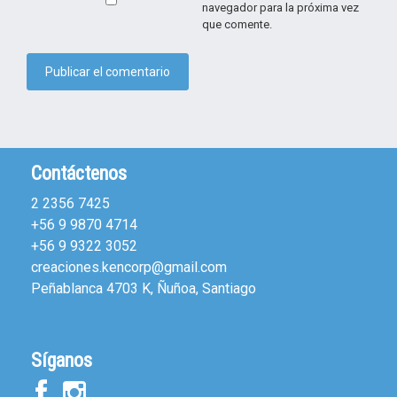
navegador para la próxima vez
que comente.
Contáctenos
2 2356 7425
+56 9 9870 4714
+56 9 9322 3052
creaciones.kencorp@gmail.com
Peñablanca 4703 K, Ñuñoa, Santiago
Síganos