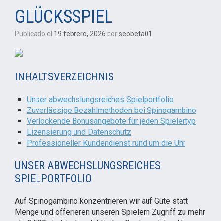
GLÜCKSSPIEL
Publicado el
19 febrero, 2026
por
seobeta01
INHALTSVERZEICHNIS
Unser abwechslungsreiches Spielportfolio
Zuverlässige Bezahlmethoden bei Spinogambino
Verlockende Bonusangebote für jeden Spielertyp
Lizensierung und Datenschutz
Professioneller Kundendienst rund um die Uhr
UNSER ABWECHSLUNGSREICHES
SPIELPORTFOLIO
Auf Spinogambino konzentrieren wir auf Güte statt
Menge und offerieren unseren Spielern Zugriff zu mehr