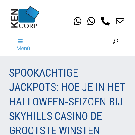
Saltar
al
contenido
Menú
SPOOKACHTIGE
JACKPOTS: HOE JE IN HET
HALLOWEEN‑SEIZOEN BIJ
SKYHILLS CASINO DE
GROOTSTE WINSTEN