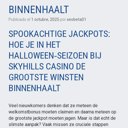
BINNENHAALT
Publicado el
1 octubre, 2025
por
seobeta01
SPOOKACHTIGE JACKPOTS:
HOE JE IN HET
HALLOWEEN‑SEIZOEN BIJ
SKYHILLS CASINO DE
GROOTSTE WINSTEN
BINNENHAALT
Veel nieuwkomers denken dat ze meteen de
welkomstbonus moeten claimen en daarna meteen op
de grootste jackpot moeten jagen. Maar is dat echt de
slimste aanpak? Vaak missen ze cruciale stappen