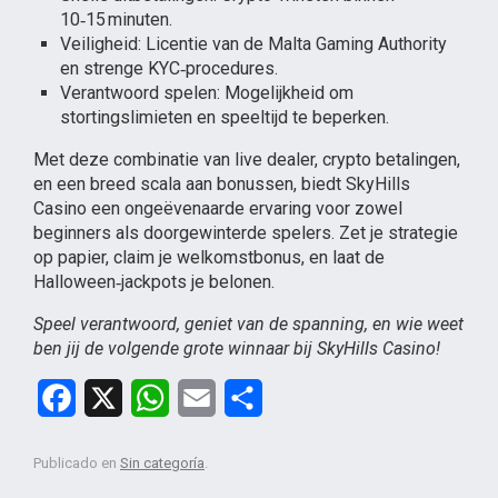
10‑15 minuten.
Veiligheid: Licentie van de Malta Gaming Authority
en strenge KYC‑procedures.
Verantwoord spelen: Mogelijkheid om
stortingslimieten en speeltijd te beperken.
Met deze combinatie van live dealer, crypto betalingen,
en een breed scala aan bonussen, biedt SkyHills
Casino een ongeëvenaarde ervaring voor zowel
beginners als doorgewinterde spelers. Zet je strategie
op papier, claim je welkomstbonus, en laat de
Halloween‑jackpots je belonen.
Speel verantwoord, geniet van de spanning, en wie weet
ben jij de volgende grote winnaar bij SkyHills Casino!
F
X
W
E
C
a
h
m
o
Publicado en
Sin categoría
.
c
a
a
m