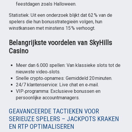
feestdagen zoals Halloween.
Statistiek: Uit een onderzoek blijkt dat 62 % van de
spelers die hun bonusstrategieën volgen, hun
winstkansen met minstens 15 % verhoogt.
Belangrijkste voordelen van SkyHills
Casino
Meer dan 6.000 spellen: Van klassieke slots tot de
nieuwste video‑slots.
Snelle crypto‑opnames: Gemiddeld 20 minuten.
24/7 klantenservice: Live chat en e‑mail.
VIP‑programma: Exclusieve bonussen en
persoonlijke accountmanagers.
GEAVANCEERDE TACTIEKEN VOOR
SERIEUZE SPELERS – JACKPOTS KRAKEN
EN RTP OPTIMALISEREN