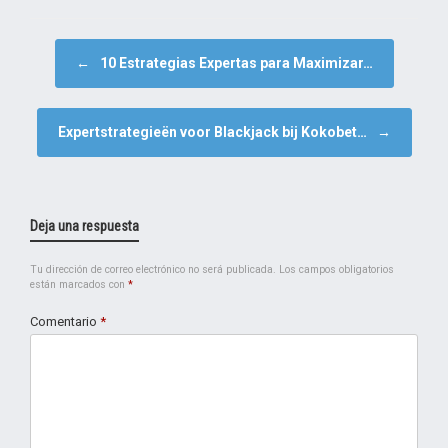
e
t
i
p
b
s
l
a
NAVEGADOR DE ARTÍCULOS
←
10 Estrategias Expertas para Maximizar…
o
A
r
o
p
t
Expertstrategieën voor Blackjack bij Kokobet…
→
k
p
i
r
Deja una respuesta
Tu dirección de correo electrónico no será publicada.
Los campos obligatorios
están marcados con
*
Comentario
*