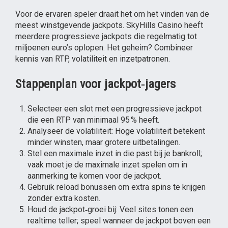
Voor de ervaren speler draait het om het vinden van de
meest winstgevende jackpots. SkyHills Casino heeft
meerdere progressieve jackpots die regelmatig tot
miljoenen euro’s oplopen. Het geheim? Combineer
kennis van RTP, volatiliteit en inzetpatronen.
Stappenplan voor jackpot‑jagers
Selecteer een slot met een progressieve jackpot
die een RTP van minimaal 95 % heeft.
Analyseer de volatiliteit: Hoge volatiliteit betekent
minder winsten, maar grotere uitbetalingen.
Stel een maximale inzet in die past bij je bankroll;
vaak moet je de maximale inzet spelen om in
aanmerking te komen voor de jackpot.
Gebruik reload bonussen om extra spins te krijgen
zonder extra kosten.
Houd de jackpot‑groei bij: Veel sites tonen een
realtime teller; speel wanneer de jackpot boven een