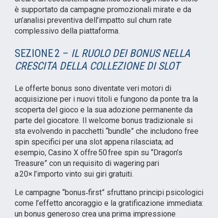
è supportato da campagne promozionali mirate e da
un’analisi preventiva dell’impatto sul churn rate
complessivo della piattaforma.
SEZIONE 2 –
IL RUOLO DEI BONUS NELLA
CRESCITA DELLA COLLEZIONE DI SLOT
Le offerte bonus sono diventate veri motori di
acquisizione per i nuovi titoli e fungono da ponte tra la
scoperta del gioco e la sua adozione permanente da
parte del giocatore. Il welcome bonus tradizionale si
sta evolvendo in pacchetti “bundle” che includono free
spin specifici per una slot appena rilasciata; ad
esempio, Casino X offre 50 free spin su “Dragon’s
Treasure” con un requisito di wagering pari
a 20× l’importo vinto sui giri gratuiti.
Le campagne “bonus‑first” sfruttano principi psicologici
come l’effetto ancoraggio e la gratificazione immediata:
un bonus generoso crea una prima impressione