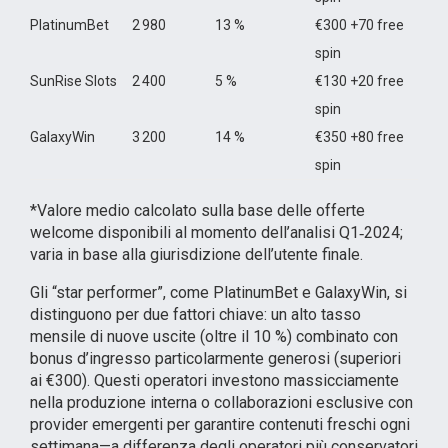
PlatinumBet
2 980
13 %
€300 +70 free
spin
SunRise Slots
2 400
5 %
€130 +20 free
spin
GalaxyWin
3 200
14 %
€350 +80 free
spin
*Valore medio calcolato sulla base delle offerte
welcome disponibili al momento dell’analisi Q1‑2024;
varia in base alla giurisdizione dell’utente finale.
Gli “star performer”, come PlatinumBet e GalaxyWin, si
distinguono per due fattori chiave: un alto tasso
mensile di nuove uscite (oltre il 10 %) combinato con
bonus d’ingresso particolarmente generosi (superiori
ai €300). Questi operatori investono massicciamente
nella produzione interna o collaborazioni esclusive con
provider emergenti per garantire contenuti freschi ogni
settimana—a differenza degli operatori più conservatori