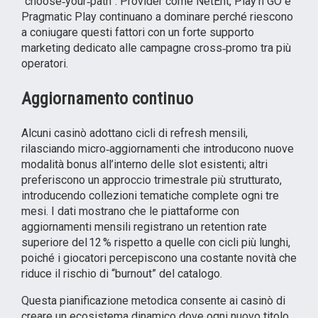
“choose‑your‑path”. Provider come NetEnt, Play’n GO e
Pragmatic Play continuano a dominare perché riescono
a coniugare questi fattori con un forte supporto
marketing dedicato alle campagne cross‑promo tra più
operatori.
Aggiornamento continuo
Alcuni casinò adottano cicli di refresh mensili,
rilasciando micro‑aggiornamenti che introducono nuove
modalità bonus all’interno delle slot esistenti; altri
preferiscono un approccio trimestrale più strutturato,
introducendo collezioni tematiche complete ogni tre
mesi. I dati mostrano che le piattaforme con
aggiornamenti mensili registrano un retention rate
superiore del 12 % rispetto a quelle con cicli più lunghi,
poiché i giocatori percepiscono una costante novità che
riduce il rischio di “burnout” del catalogo.
Questa pianificazione metodica consente ai casinò di
creare un ecosistema dinamico dove ogni nuovo titolo