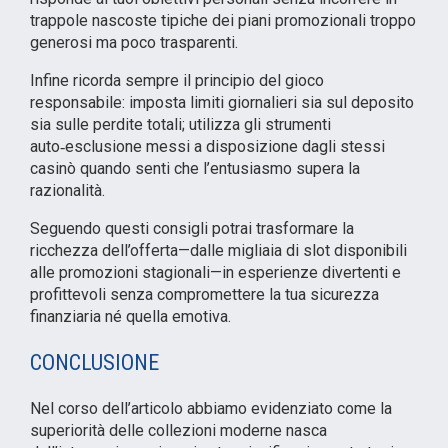
trappole nascoste tipiche dei piani promozionali troppo
generosi ma poco trasparenti.
Infine ricorda sempre il principio del gioco
responsabile: imposta limiti giornalieri sia sul deposito
sia sulle perdite totali; utilizza gli strumenti
auto‑esclusione messi a disposizione dagli stessi
casinò quando senti che l’entusiasmo supera la
razionalità.
Seguendo questi consigli potrai trasformare la
ricchezza dell’offerta—dalle migliaia di slot disponibili
alle promozioni stagionali—in esperienze divertenti e
profittevoli senza compromettere la tua sicurezza
finanziaria né quella emotiva.
CONCLUSIONE
Nel corso dell’articolo abbiamo evidenziato come la
superiorità delle collezioni moderne nasca