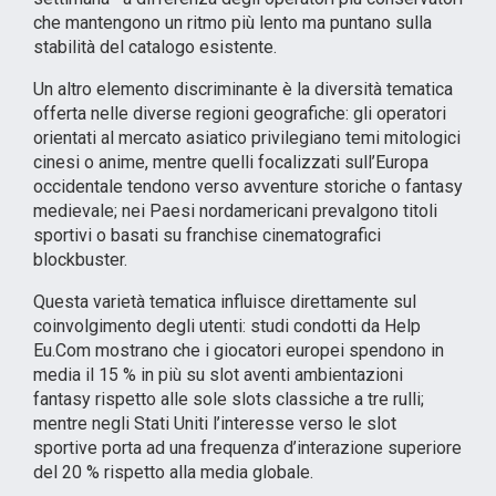
che mantengono un ritmo più lento ma puntano sulla
stabilità del catalogo esistente.
Un altro elemento discriminante è la diversità tematica
offerta nelle diverse regioni geografiche: gli operatori
orientati al mercato asiatico privilegiano temi mitologici
cinesi o anime, mentre quelli focalizzati sull’Europa
occidentale tendono verso avventure storiche o fantasy
medievale; nei Paesi nordamericani prevalgono titoli
sportivi o basati su franchise cinematografici
blockbuster.
Questa varietà tematica influisce direttamente sul
coinvolgimento degli utenti: studi condotti da Help
Eu.Com mostrano che i giocatori europei spendono in
media il 15 % in più su slot aventi ambientazioni
fantasy rispetto alle sole slots classiche a tre rulli;
mentre negli Stati Uniti l’interesse verso le slot
sportive porta ad una frequenza d’interazione superiore
del 20 % rispetto alla media globale.