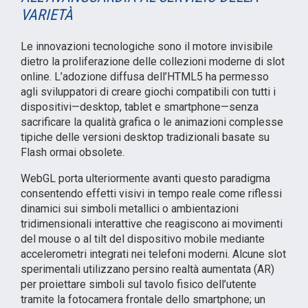
VARIETÀ
Le innovazioni tecnologiche sono il motore invisibile
dietro la proliferazione delle collezioni moderne di slot
online. L’adozione diffusa dell’HTML5 ha permesso
agli sviluppatori di creare giochi compatibili con tutti i
dispositivi—desktop, tablet e smartphone—senza
sacrificare la qualità grafica o le animazioni complesse
tipiche delle versioni desktop tradizionali basate su
Flash ormai obsolete.
WebGL porta ulteriormente avanti questo paradigma
consentendo effetti visivi in tempo reale come riflessi
dinamici sui simboli metallici o ambientazioni
tridimensionali interattive che reagiscono ai movimenti
del mouse o al tilt del dispositivo mobile mediante
accelerometri integrati nei telefoni moderni. Alcune slot
sperimentali utilizzano persino realtà aumentata (AR)
per proiettare simboli sul tavolo fisico dell’utente
tramite la fotocamera frontale dello smartphone; un