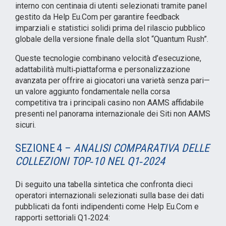
interno con centinaia di utenti selezionati tramite panel
gestito da Help Eu.Com per garantire feedback
imparziali e statistici solidi prima del rilascio pubblico
globale della versione finale della slot “Quantum Rush”.
Queste tecnologie combinano velocità d’esecuzione,
adattabilità multi‑piattaforma e personalizzazione
avanzata per offrire ai giocatori una varietà senza pari—
un valore aggiunto fondamentale nella corsa
competitiva tra i principali casino non AAMS affidabile
presenti nel panorama internazionale dei Siti non AAMS
sicuri.
SEZIONE 4 –
ANALISI COMPARATIVA DELLE
COLLEZIONI TOP‑10 NEL Q1‑2024
Di seguito una tabella sintetica che confronta dieci
operatori internazionali selezionati sulla base dei dati
pubblicati da fonti indipendenti come Help Eu.Com e
rapporti settoriali Q1‑2024: