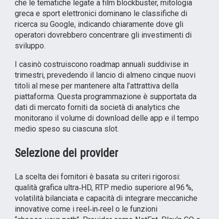
che le tematiche legate a film blockbuster, mitologia
greca e sport elettronici dominano le classifiche di
ricerca su Google, indicando chiaramente dove gli
operatori dovrebbero concentrare gli investimenti di
sviluppo.
I casinò costruiscono roadmap annuali suddivise in
trimestri, prevedendo il lancio di almeno cinque nuovi
titoli al mese per mantenere alta l’attrattiva della
piattaforma. Questa programmazione è supportata da
dati di mercato forniti da società di analytics che
monitorano il volume di download delle app e il tempo
medio speso su ciascuna slot.
Selezione dei provider
La scelta dei fornitori è basata su criteri rigorosi:
qualità grafica ultra‑HD, RTP medio superiore al 96 %,
volatilità bilanciata e capacità di integrare meccaniche
innovative come i reel‑in‑reel o le funzioni