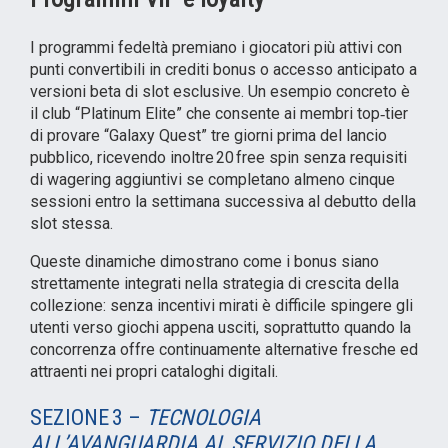
I programmi fedeltà premiano i giocatori più attivi con
punti convertibili in crediti bonus o accesso anticipato a
versioni beta di slot esclusive. Un esempio concreto è
il club “Platinum Elite” che consente ai membri top‑tier
di provare “Galaxy Quest” tre giorni prima del lancio
pubblico, ricevendo inoltre 20 free spin senza requisiti
di wagering aggiuntivi se completano almeno cinque
sessioni entro la settimana successiva al debutto della
slot stessa.
Queste dinamiche dimostrano come i bonus siano
strettamente integrati nella strategia di crescita della
collezione: senza incentivi mirati è difficile spingere gli
utenti verso giochi appena usciti, soprattutto quando la
concorrenza offre continuamente alternative fresche ed
attraenti nei propri cataloghi digitali.
SEZIONE 3 –
TECNOLOGIA
ALL’AVANGUARDIA AL SERVIZIO DELLA