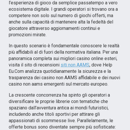
l’esperienza di gioco da semplice passatempo a vero
ecosistema digitale. I grandi operatori si trovano ora a
competere non solo sul numero di giochi offerti, ma
anche sulla capacità di mantenere alta la fedeltà del
giocatore attraverso aggiornamenti continui e
promozioni mirate.
In questo scenario è fondamentale conoscere le realtà
più affidabili al di fuori della normativa italiana. Per una
panoramica completa sui migliori casino online esteri,
visita il sito di recensioni
siti non AAMS
, dove Help
Eu.Com analizza quotidianamente la sicurezza e la
trasparenza dei casino non AAMS affidabile e dei nuovi
casino non aams emergenti sul mercato europeo.
La crescente concorrenza ha spinto gli operatori a
diversificare le proprie librerie con tematiche che
spaziano dall’avventura antica ai mondi futuristici,
includendo anche titoli sportivi per attirare gli
appassionati di scommesse live. Parallelamente, le
offerte bonus sono diventate sempre più sofisticate: