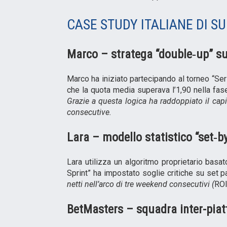
CASE STUDY ITALIANE DI SU
Marco – stratega “double‑up” su
Marco ha iniziato partecipando al torneo “Se
che la quota media superava l’1,90 nella fase
Grazie a questa logica ha raddoppiato il capit
consecutive.
Lara – modello statistico “set‑by
Lara utilizza un algoritmo proprietario bas
Sprint” ha impostato soglie critiche su set par
netti nell’arco di tre weekend consecutivi (
ROI
BetMasters – squadra inter-piat