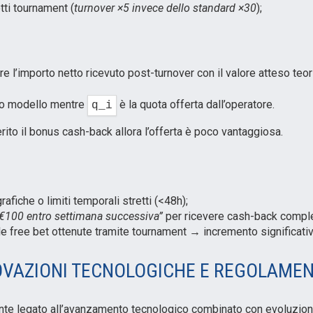
tti tournament (
turnover ×5 invece dello standard ×30
);
e l’importo netto ricevuto post-turnover con il valore atteso teori
rio modello mentre
è la quota offerta dall’opera­tore.
q_i
ito il bonus cash-back allora l’offerta è poco vantaggiosa.
afiche o limiti temporali stretti (<48h);
€100 entro settimana successiva”
per ricevere cash-back comple
le free bet ottenute tramite tournament → incremento significati
OVAZIONI TECNOLOGICHE E REGOLAMEN
ente legato all’avanzamento tecnologico combinato con evoluzioni 