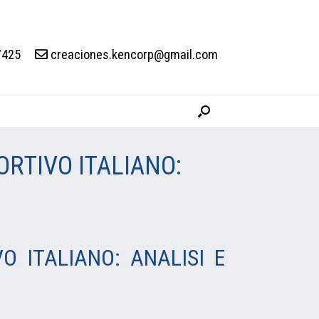
7425
creaciones.kencorp@gmail.com
ORTIVO ITALIANO:
O ITALIANO: ANALISI E