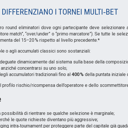
DIFFERENZIANO I TORNEI MULTI‑BET
ttro round eliminatori dove ogni partecipante deve selezionare 
itore match”, “over/under” o “primo marcatore”). Se tutte le selezi
menta del 15–20 % rispetto al livello precedente.*
e o agli accumulati classici sono sostanziali:
eguate dinamicamente dal sistema sulla base della composizion
ti anziché concentrarsi su uno solo;
gli accumulatori tradizionali fino al
400 %
della puntata iniziale
l profilo rischio/ricompensa dell’operatore e dello scommettitor
e
a possibilità di rientrare se qualche selezione è marginale;
perché le quote richieste diventano più aggressive;
dging intra‑tournament per proteggere parte del capitale già guada