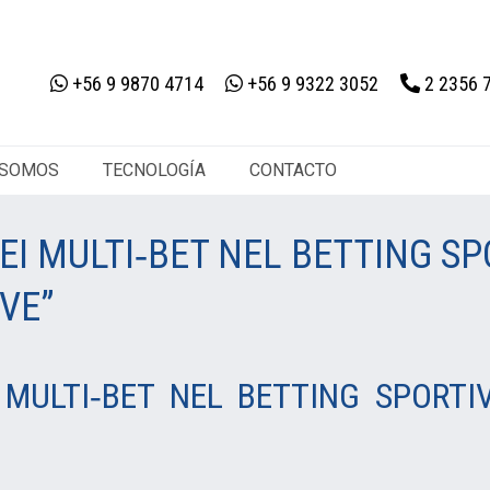
+56 9 9870 4714
+56 9 9322 3052
2 2356 
 SOMOS
TECNOLOGÍA
CONTACTO
EI MULTI‑BET NEL BETTING SP
IVE”
 MULTI‑BET NEL BETTING SPORTIV