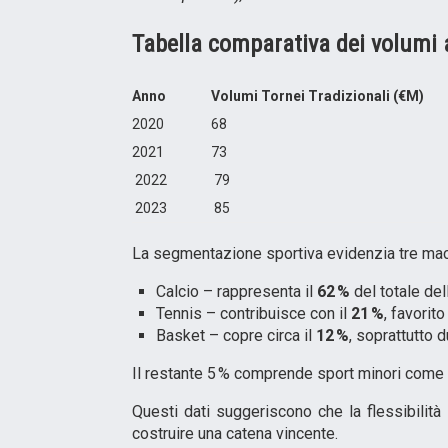
Tabella comparativa dei volumi 
Anno
Volumi Tornei Tradizionali (€M)
2020
68
2021
73
2022
79
2023
85
La segmentazione sportiva evidenzia tre mac
Calcio – rappresenta il
62 %
del totale del
Tennis – contribuisce con il
21 %
, favorit
Basket – copre circa il
12 %
, soprattutto
Il restante 5 % comprende sport minori come p
Questi dati suggeriscono che la flessibilità 
costruire una catena vincente.