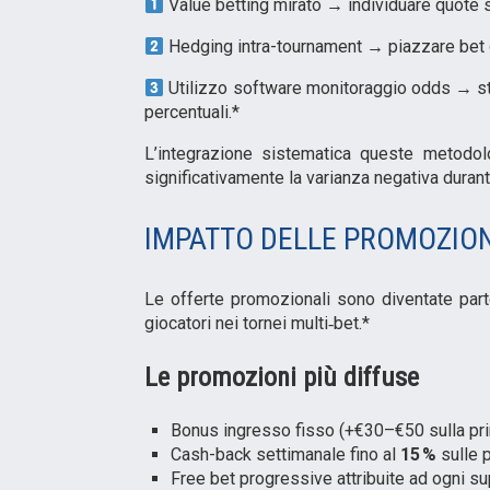
Value betting mirato → individuare quote sot
Hedging intra-tournament → piazzare bet op
Utilizzo software monitoraggio odds → st
percentuali.*
L’integrazione sistematica queste metodo
significativamente la varianza negativa durante
IMPATTO DELLE PROMOZIONI
Le offerte promozionali sono diventate part
giocatori nei tornei multi‑bet.*
Le promozioni più diffuse
Bonus ingresso fisso (+€30–€50 sulla pri
Cash-back settimanale fino al
15 %
sulle p
Free bet progressive attribuite ad ogni su