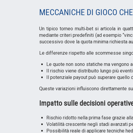
MECCANICHE DI GIOCO CHE 
Un tipico torneo multi‑bet si articola in qua
mediante criteri predefiniti (ad esempio “vinc
successivo dove la quota minima richiesta au
Le differenze rispetto alle scommesse singol
Le quote non sono statiche ma vengono ad
Il rischio viene distribuito lungo più even
Il potenziale payout può superare quello de
Queste variazioni influiscono direttamente su
Impatto sulle decisioni operativ
Rischio ridotto nella prima fase grazie all
Volatilità crescente negli stadi avanzati 
Possibilità reale di applicare tecniche he