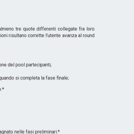
almeno tre quote differenti collegate fra loro
oni risultano corrette l’utente avanza al round
e del pool partecipanti;
 quando si completa la fase finale;
e.*
gnato nelle fasi preliminari.*