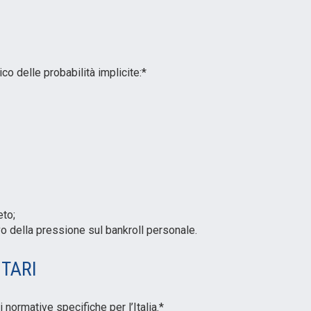
co delle probabilità implicite:*
to;
vo della pressione sul bankroll personale.
TARI
normative specifiche per l’Italia.*