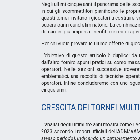
Negli ultimi cinque anni il panorama delle s
in cui gli scommettitori pianificano le propr
questi tornei invitano i giocatori a costruir
supera ogni round eliminatorio. La combinazion
di margini più ampi sia i neofiti curiosi di sp
Per chi vuole provare le ultime offerte di gioc
L’obiettivo di questo articolo è duplice: da 
dall’altro fornire spunti pratici su come ma
operatori. Nelle sezioni successive troveret
emblematici, una raccolta di tecniche operat
operatori. Infine concluderemo con uno sgua
cinque anni.
CRESCITA DEI TORNEI MULTI
L’analisi degli ultimi tre anni mostra come i v
2023 secondo i report ufficiali dell’ADM/AA
stesso periodo), indicando un cambiamento sos