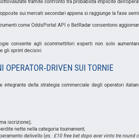
tovalutate tramite confronto tra probabilità implicite dell’opera­
poste sui mercati secondari appena si raggiunge la fase semifin
rumenti come OddsPortal API o BetRadar consentono aggiornamen
logie consente agli scommettitori esperti non solo aumentar
 gli sprint decisivi.
 OPERATOR‑DRIVEN SUI TORNI​E
e integrante della strategia commerciale degli operatori italia
ma iscrizione);
erdite nette nella categoria tournament;
peramento de­livello (
es.: £10 free bet dopo aver vinto tre round 