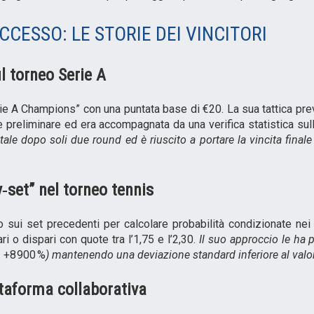
CCESSO: LE STORIE DEI VINCITORI
l torneo Serie A
rie A Champions” con una puntata base di €20. La sua tattica pre
 preliminare ed era accompagnata da una verifica statistica sul
ale dopo soli due round ed è riuscito a portare la vincita finale
‐set” nel torneo tennis
ato sui set precedenti per calcolare probabilità condizionate n
i o dispari con quote tra l’1,75 e l’2,30.
Il suo approccio le ha p
 +8 900 %
) mantenendo una deviazione standard inferiore al val
taforma collaborativa