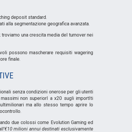
ching deposit standard.
ntati alla segmentazione geografica avanzata.
 troviamo una crescita media del turnover nei
revoli possono mascherare requisiti wagering
ore finale.
TIVE
onali senza condizioni onerose per gli utenti
 massimi non superior​I​ a x20 sugli import​​I​​​ti​
ultimilionari ma allo stesso tempo aprire lo
ocontrollo.
​​ iali . Quando due colossi come Evolution Gaming ed
ll’€10 milioni annui destinati esclusivamente