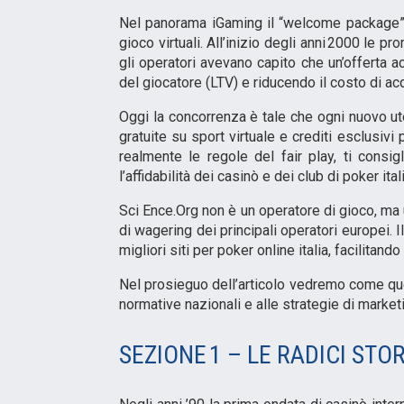
Nel panorama iGaming il “welcome package” è 
gioco virtuali. All’inizio degli anni 2000 le pr
gli operatori avevano capito che un’offerta a
del giocatore (LTV) e riducendo il costo di ac
Oggi la concorrenza è tale che ogni nuovo 
gratuite su sport virtuale e crediti esclusivi
realmente le regole del fair play, ti consi
l’affidabilità dei casinò e dei club di poker itali
Sci Ence.Org non è un operatore di gioco, ma 
di wagering dei principali operatori europei. I
migliori siti per poker online italia, facilitan
Nel prosieguo dell’articolo vedremo come ques
normative nazionali e alle strategie di market
SEZIONE 1 – LE RADICI ST