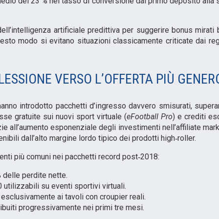
edio del 23 % nel tasso di conversione dal primo deposito alla s
ll’intelligenza artificiale predittiva per suggerire bonus mirati
questo modo si evitano situazioni classicamente criticate dai r
NFLESSIONE VERSO L’OFFERTA PIÙ GENE
 hanno introdotto pacchetti d’ingresso davvero smisurati, supe
e gratuite sui nuovi sport virtuale (
eFootball Pro
) e crediti es
zie all’aumento esponenziale degli investimenti nell’affiliate ma
bili dall’alto margine lordo tipico dei prodotti high‑roller.
nenti più comuni nei pacchetti record post‑2018:
 delle perdite nette.
tilizzabili su eventi sportivi virtuali.
sclusivamente ai tavoli con croupier reali.
tribuiti progressivamente nei primi tre mesi.