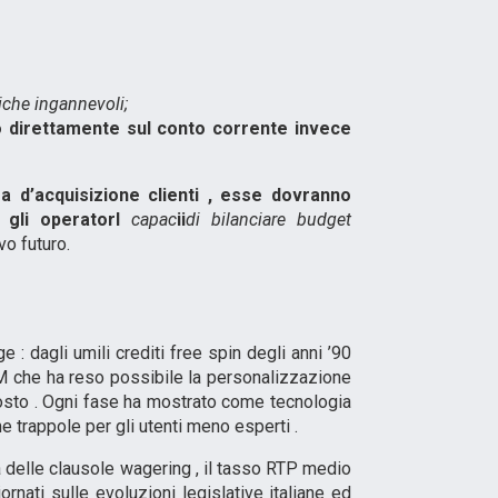
iche ingannevoli;
o direttamente sul conto corrente invece
 d’acquisizione clienti , esse dovranno
li operator​​I
capac
ii
di bilanciare budget
tivo futuro.
 dagli umili crediti free spin degli anni ’90
CRM che ha reso possibile la personalizzazione
 costo . Ogni fase ha mostrato come tecnologia
 trappole per gli utenti meno esperti .
a delle clausole wagering , il tasso RTP medio
ornati sulle evoluzioni legislative italiane ed