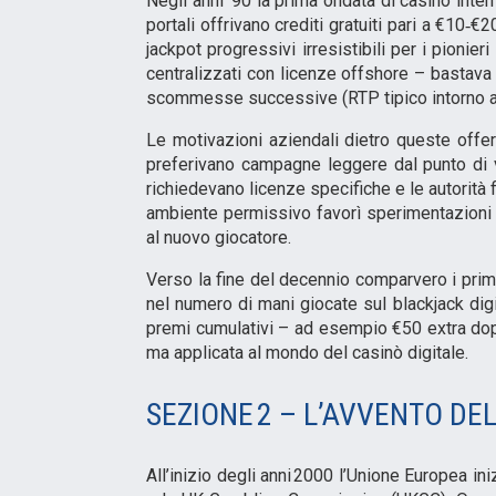
Negli anni ’90 la prima ondata di casinò inte
portali offrivano crediti gratuiti pari a €10‑€2
jackpot progressivi irresistibili per i pionie
centralizzati con licenze offshore – bastava 
scommesse successive (RTP tipico intorno al
Le motivazioni aziendali dietro queste offert
preferivano campagne leggere dal punto di v
richiedevano licenze specifiche e le autorità f
ambiente permissivo favorì sperimentazioni r
al nuovo giocatore.
Verso la fine del decennio comparvero i prim
nel numero di mani giocate sul blackjack digi
premi cumulativi – ad esempio €50 extra dop
ma applicata al mondo del casinò digitale.
SEZIONE 2 – L’AVVENTO DE
All’inizio degli anni 2000 l’Unione Europea in