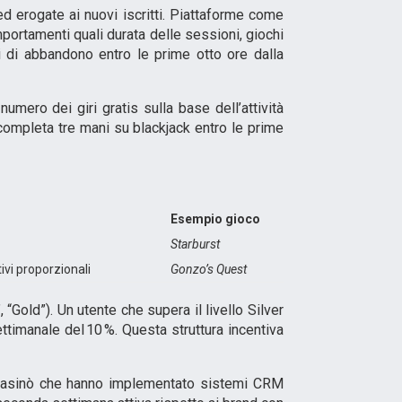
 erogate ai nuovi iscritti. Piattaforme come
ortamenti quali durata delle sessioni, giochi
si di abbandono entro le prime otto ore dalla
umero dei giri gratis sulla base dell’attività
ompleta tre mani su blackjack entro le prime
Esempio gioco
Starburst
tivi proporzionali
Gonzo’s Quest
 “Gold”). Un utente che supera il livello Silver
ttimanale del 10 %. Questa struttura incentiva
 i casinò che hanno implementato sistemi CRM