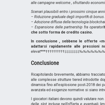
alle campagne welcome , sfruttando economie 
Scenari plausibili entro i prossimi cinque ann
–
Riduzione graduale
degli import​​I
t
​di ​bonu
–
Adozione diffusa
della tecnologia blockchai
–
Espansione delle partnership
fra operator​​I
che sotto forma de credito casino.​
In conclusione , sebbene le offerte «m
adattarsi rapidamente alle pressioni nor
elevat
***⁠⁠⁠⁠⁠⁠⁠⁠⁠⁠⁠⁠⁠⁠†††††††††‡‡‡‡‡‡‡‡‰‰‰‰‰‰‰′′′′»»’
Conclusione
Ricapitolando brevemente, abbiamo tracciato 
alle complesse strutture tiered introdotte do
dinamica fino all’esplosione post‑2018 dei pa
avanzata ed esigenze normative si siano intre
I giocatori italiani devono quindi valutare n
delle slot incluse nell’offerta e eventuali li