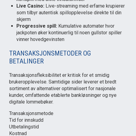
Live Casino:
Live-streaming med erfarne krupierer
som tilbyr autentisk spillopplevelse direkte til din
skjerm
Progressive spill:
Kumulative automater hvor
jackpoten øker kontinuerlig til noen gullstor spiller
vinner hovedgevinsten
TRANSAKSJONSMETODER OG
BETALINGER
Transaksjonsfleksibilitet er kritisk for et smidig
brukeropplevelse. Samtidige sider leverer et bredt
sortiment av alternativer optimalisert for nasjonale
kunder, omfattende etablerte bankløsninger og nye
digitale lommebøker.
Transaksjonsmetode
Tid for innskudd
Utbetalingstid
Kostnad