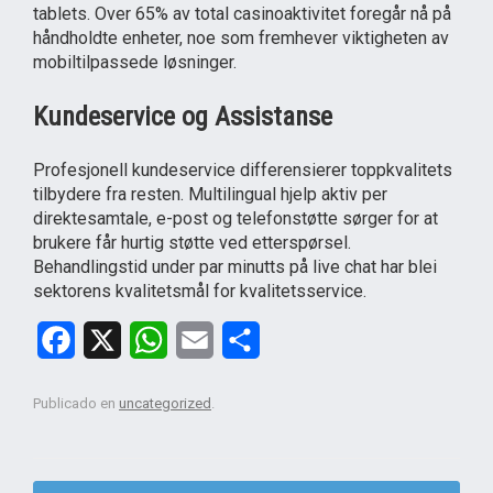
tablets. Over 65% av total casinoaktivitet foregår nå på
håndholdte enheter, noe som fremhever viktigheten av
mobiltilpassede løsninger.
Kundeservice og Assistanse
Profesjonell kundeservice differensierer toppkvalitets
tilbydere fra resten. Multilingual hjelp aktiv per
direktesamtale, e-post og telefonstøtte sørger for at
brukere får hurtig støtte ved etterspørsel.
Behandlingstid under par minutts på live chat har blei
sektorens kvalitetsmål for kvalitetsservice.
F
X
W
E
C
a
h
m
o
Publicado en
uncategorized
.
c
a
a
m
e
t
i
p
b
s
l
a
NAVEGADOR DE ARTÍCULOS