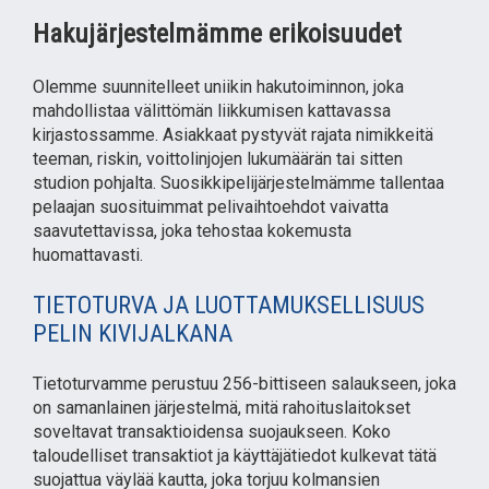
Hakujärjestelmämme erikoisuudet
Olemme suunnitelleet uniikin hakutoiminnon, joka
mahdollistaa välittömän liikkumisen kattavassa
kirjastossamme. Asiakkaat pystyvät rajata nimikkeitä
teeman, riskin, voittolinjojen lukumäärän tai sitten
studion pohjalta. Suosikkipelijärjestelmämme tallentaa
pelaajan suosituimmat pelivaihtoehdot vaivatta
saavutettavissa, joka tehostaa kokemusta
huomattavasti.
TIETOTURVA JA LUOTTAMUKSELLISUUS
PELIN KIVIJALKANA
Tietoturvamme perustuu 256-bittiseen salaukseen, joka
on samanlainen järjestelmä, mitä rahoituslaitokset
soveltavat transaktioidensa suojaukseen. Koko
taloudelliset transaktiot ja käyttäjätiedot kulkevat tätä
suojattua väylää kautta, joka torjuu kolmansien