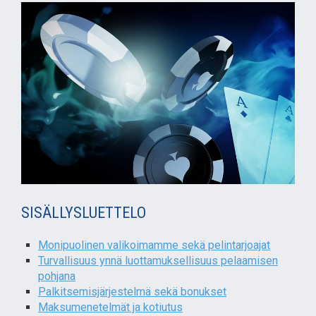
SISÄLLYSLUETTELO
Monipuolinen valikoimamme sekä pelintarjoajat
Turvallisuus ynnä luottamuksellisuus pelaamisen
pohjana
Palkitsemisjärjestelmä sekä bonukset
Maksumenetelmät ja kotiutus