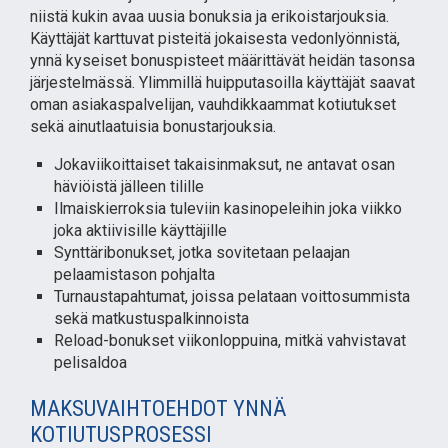
niistä kukin avaa uusia bonuksia ja erikoistarjouksia.
Käyttäjät karttuvat pisteitä jokaisesta vedonlyönnistä,
ynnä kyseiset bonuspisteet määrittävät heidän tasonsa
järjestelmässä. Ylimmillä huipputasoilla käyttäjät saavat
oman asiakaspalvelijan, vauhdikkaammat kotiutukset
sekä ainutlaatuisia bonustarjouksia.
Jokaviikoittaiset takaisinmaksut, ne antavat osan
häviöistä jälleen tilille
Ilmaiskierroksia tuleviin kasinopeleihin joka viikko
joka aktiivisille käyttäjille
Synttäribonukset, jotka sovitetaan pelaajan
pelaamistason pohjalta
Turnaustapahtumat, joissa pelataan voittosummista
sekä matkustuspalkinnoista
Reload-bonukset viikonloppuina, mitkä vahvistavat
pelisaldoa
MAKSUVAIHTOEHDOT YNNÄ
KOTIUTUSPROSESSI