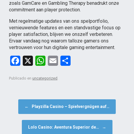
zoals GamCare en Gambling Therapy benadrukt onze
commitment aan player protection.
Met regelmatige updates van ons spelportfolio,
vernieuwende features en een standvastige focus op
player satisfaction, blijven we onszelf verbeteren.
Ervaar vandaag nog waarom talloze gamers ons
vertrouwen voor hun digitale gaming entertainment.
F
X
W
E
C
a
h
m
o
Publicado en
uncategorized
.
c
a
a
m
e
t
i
p
b
s
l
a
NAVEGADOR DE ARTÍCULOS
←
Playzilla Casino – Spielvergnügen auf…
o
A
r
o
p
t
Lolo Casino: Aventura Superior de…
→
k
p
i