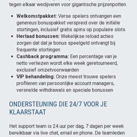
tegen elkaar wedijveren voor gigantische prijzenpotten.
Welkomstpakket:
Verse spelers ontvangen een
genereus bonuspakket verspreid over de initiële
stortingen, inclusief gratis spins op populaire slots
Herlaad bonussen:
Wekelijkse reload acties
zorgen dat dat je bonus speelgeld ontvangt bij
frequente stortingen
Cashback programma:
Een percentage van je
netto verliezen wordt elke week geretourneerd,
exclusief omzetvoorwaarden
VIP behandeling:
Onze meest trouwe spelers
profiteren van persoonlijke account managers,
versnelde withdrawals en speciale bonussen
ONDERSTEUNING DIE 24/7 VOOR JE
KLAARSTAAT
Het support team is 24 uur per dag, 7 dagen per week
bereikbaar via live chat, email en phone. De teamleden