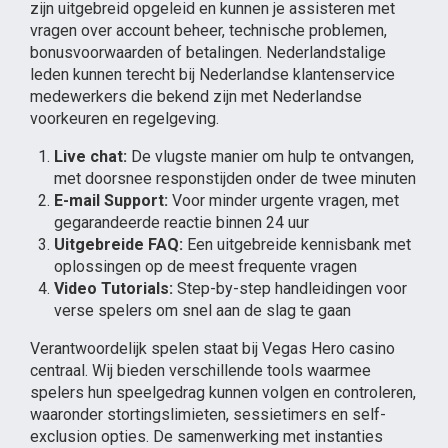
zijn uitgebreid opgeleid en kunnen je assisteren met
vragen over account beheer, technische problemen,
bonusvoorwaarden of betalingen. Nederlandstalige
leden kunnen terecht bij Nederlandse klantenservice
medewerkers die bekend zijn met Nederlandse
voorkeuren en regelgeving.
Live chat:
De vlugste manier om hulp te ontvangen,
met doorsnee responstijden onder de twee minuten
E-mail Support:
Voor minder urgente vragen, met
gegarandeerde reactie binnen 24 uur
Uitgebreide FAQ:
Een uitgebreide kennisbank met
oplossingen op de meest frequente vragen
Video Tutorials:
Step-by-step handleidingen voor
verse spelers om snel aan de slag te gaan
Verantwoordelijk spelen staat bij Vegas Hero casino
centraal. Wij bieden verschillende tools waarmee
spelers hun speelgedrag kunnen volgen en controleren,
waaronder stortingslimieten, sessietimers en self-
exclusion opties. De samenwerking met instanties