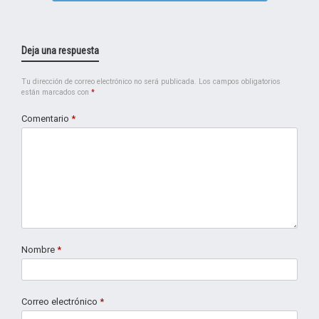
r
Deja una respuesta
Tu dirección de correo electrónico no será publicada.
Los campos obligatorios
están marcados con
*
Comentario
*
Nombre
*
Correo electrónico
*