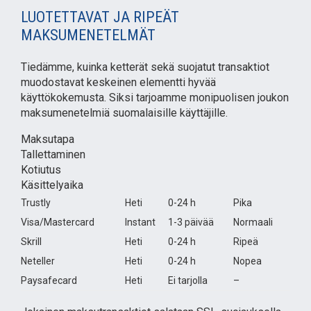
LUOTETTAVAT JA RIPEÄT
MAKSUMENETELMÄT
Tiedämme, kuinka ketterät sekä suojatut transaktiot
muodostavat keskeinen elementti hyvää
käyttökokemusta. Siksi tarjoamme monipuolisen joukon
maksumenetelmiä suomalaisille käyttäjille.
Maksutapa
Tallettaminen
Kotiutus
Käsittelyaika
Trustly
Heti
0-24 h
Pika
Visa/Mastercard
Instant
1-3 päivää
Normaali
Skrill
Heti
0-24 h
Ripeä
Neteller
Heti
0-24 h
Nopea
Paysafecard
Heti
Ei tarjolla
–