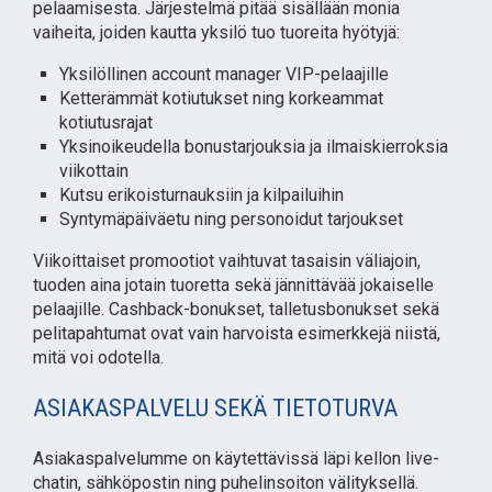
pelaamisesta. Järjestelmä pitää sisällään monia
vaiheita, joiden kautta yksilö tuo tuoreita hyötyjä:
Yksilöllinen account manager VIP-pelaajille
Ketterämmät kotiutukset ning korkeammat
kotiutusrajat
Yksinoikeudella bonustarjouksia ja ilmaiskierroksia
viikottain
Kutsu erikoisturnauksiin ja kilpailuihin
Syntymäpäiväetu ning personoidut tarjoukset
Viikoittaiset promootiot vaihtuvat tasaisin väliajoin,
tuoden aina jotain tuoretta sekä jännittävää jokaiselle
pelaajille. Cashback-bonukset, talletusbonukset sekä
pelitapahtumat ovat vain harvoista esimerkkejä niistä,
mitä voi odotella.
ASIAKASPALVELU SEKÄ TIETOTURVA
Asiakaspalvelumme on käytettävissä läpi kellon live-
chatin, sähköpostin ning puhelinsoiton välityksellä.