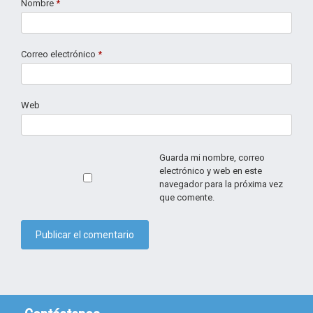
Nombre
*
Correo electrónico
*
Web
Guarda mi nombre, correo
electrónico y web en este
navegador para la próxima vez
que comente.