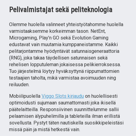
Pelivalmistajat sekä peliteknologia
Olemme huolella valinneet yhteistyötahomme huolella
varmistaaksemme korkeimman tason. NetEnt,
Microgaming, Play’n GO sekä Evolution Gaming
edustavat vain muutamia kumppaneistamme. Kaikki
pelitarjontamme hyödyntävät satunnaisgeneraattoria
(RNG), joka takaa täydellisen satunnaisen sekä
rehelisen lopputuleman jokaisessa pelikierroksessa.
Tuo järjestelmä löytyy hyväksyttynä riippumattomien
testaajien taholta, mikä varmistaa avoimuuden ning
reiluuden.
Mobiilipuolella
Viggo Slots kirjaudu
on huolellisesti
optimoidusti sujumaan saumattomasti joka ikisellä
päätelaitteilla. Responsiivinen suunnittelumme sallii
pelaamisen älypuhelimilla ja tableteilla ilman erillistä
sovellusta. Pystyt täten nautiskella suosikkipeleistäsi
missä päin ja mistä hetkestä vain.