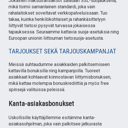
Jokainen maksutransaktiot salataan SSL-suojauksella,
mikä toimii samanlainen standardi, joka vain
rahalaitokset soveltavat verkkopalveluissaan. Tuo
takaa, kuinka henkilökohtaiset ja rahankäsittelyyn
liittyvät tietosi pysyvät turvassa jokaisessa
tapauksessa. Seuraamme kattavia suoja-asetuksia ning
Euroopan unionin liittouman tietosuoja-asetusta.
TARJOUKSET SEKÄ TARJOUSKAMPANJAT
Meissä suhtaudumme asiakkaiden palkitsemiseen
kattavilla bonuksilla ning kampanjoilla. Tuoreet
asiakkaat kohtaavat kiinnostavan liittymisbonuksen,
mikä kattaa molempia bonuskrediittiä ja myös free
spinsejä valituissa peleissä.
Kanta-asiakasbonukset
Uskollisille käyttäjillemme esitämme kanta-
asiakasohjelman, joka vain palkitsee jatkuvasta