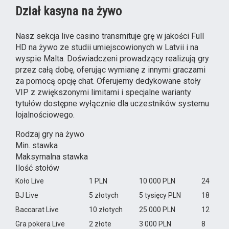
Dział kasyna na żywo
Nasz sekcja live casino transmituje grę w jakości Full
HD na żywo ze studii umiejscowionych w Latvii i na
wyspie Malta. Doświadczeni prowadzący realizują gry
przez całą dobę, oferując wymianę z innymi graczami
za pomocą opcję chat. Oferujemy dedykowane stoły
VIP z zwiększonymi limitami i specjalne warianty
tytułów dostępne wyłącznie dla uczestników systemu
lojalnościowego.
Rodzaj gry na żywo
Min. stawka
Maksymalna stawka
Ilość stołów
Koło Live
1 PLN
10 000 PLN
24
BJ Live
5 złotych
5 tysięcy PLN
18
Baccarat Live
10 złotych
25 000 PLN
12
Gra pokera Live
2 złote
3 000 PLN
8