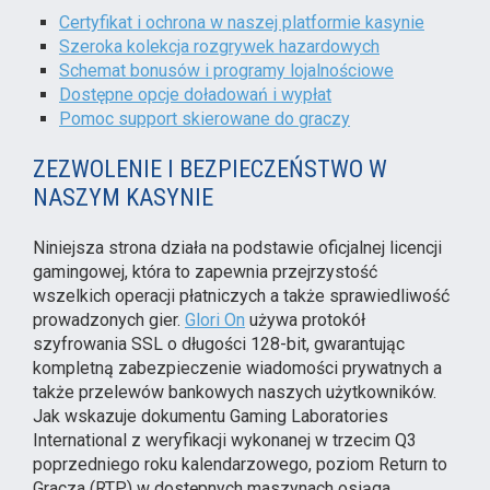
Certyfikat i ochrona w naszej platformie kasynie
Szeroka kolekcja rozgrywek hazardowych
Schemat bonusów i programy lojalnościowe
Dostępne opcje doładowań i wypłat
Pomoc support skierowane do graczy
ZEZWOLENIE I BEZPIECZEŃSTWO W
NASZYM KASYNIE
Niniejsza strona działa na podstawie oficjalnej licencji
gamingowej, która to zapewnia przejrzystość
wszelkich operacji płatniczych a także sprawiedliwość
prowadzonych gier.
Glori On
używa protokół
szyfrowania SSL o długości 128-bit, gwarantując
kompletną zabezpieczenie wiadomości prywatnych a
także przelewów bankowych naszych użytkowników.
Jak wskazuje dokumentu Gaming Laboratories
International z weryfikacji wykonanej w trzecim Q3
poprzedniego roku kalendarzowego, poziom Return to
Gracza (RTP) w dostępnych maszynach osiąga