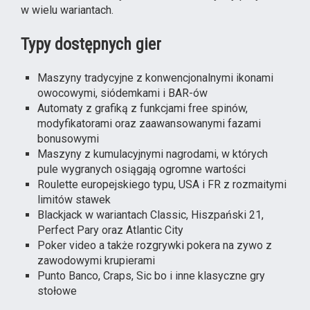
w wielu wariantach.
Typy dostępnych gier
Maszyny tradycyjne z konwencjonalnymi ikonami
owocowymi, siódemkami i BAR-ów
Automaty z grafiką z funkcjami free spinów,
modyfikatorami oraz zaawansowanymi fazami
bonusowymi
Maszyny z kumulacyjnymi nagrodami, w których
pule wygranych osiągają ogromne wartości
Roulette europejskiego typu, USA i FR z rozmaitymi
limitów stawek
Blackjack w wariantach Classic, Hiszpański 21,
Perfect Pary oraz Atlantic City
Poker video a także rozgrywki pokera na zywo z
zawodowymi krupierami
Punto Banco, Craps, Sic bo i inne klasyczne gry
stołowe