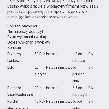
i zabezpieczonych przelewów płatniczych. Glorion
Casino współpracuje z wiodącymi firmami rozwiązań
płatniczych, pozwalając na wpłaty i wypłaty w zł
eliminując konieczności przewalutowania.
Sposób płatności
Najmniejszy depozyt
Czas wykonania wpłaty
Okres wykonania wypłaty
Komisja
Przelewy
50 PLN
Instant
1-3 dni
0%
bankowe
robocze
BLIK
20
Natychmiastowo
do
0%
złotych
jednego
dnia
Płatności
30 zł
Instant
2-5 dni
0%
Visa/Mastercard
roboczych
Portfel
10 PLN
Natychmiastowo
do pół
0%
elektroniczne
doby