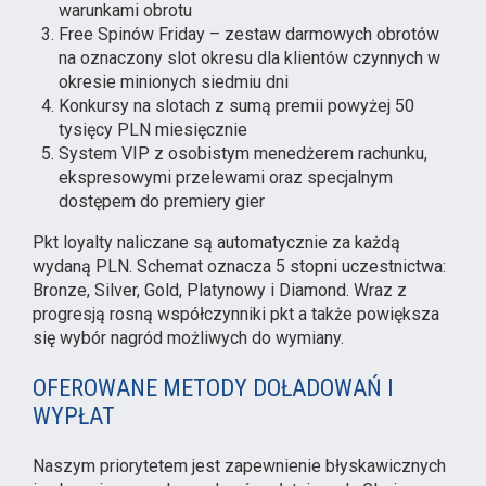
warunkami obrotu
Free Spinów Friday – zestaw darmowych obrotów
na oznaczony slot okresu dla klientów czynnych w
okresie minionych siedmiu dni
Konkursy na slotach z sumą premii powyżej 50
tysięcy PLN miesięcznie
System VIP z osobistym menedżerem rachunku,
ekspresowymi przelewami oraz specjalnym
dostępem do premiery gier
Pkt loyalty naliczane są automatycznie za każdą
wydaną PLN. Schemat oznacza 5 stopni uczestnictwa:
Bronze, Silver, Gold, Platynowy i Diamond. Wraz z
progresją rosną współczynniki pkt a także powiększa
się wybór nagród możliwych do wymiany.
OFEROWANE METODY DOŁADOWAŃ I
WYPŁAT
Naszym priorytetem jest zapewnienie błyskawicznych