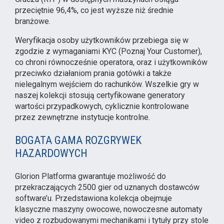
przeciętnie 96,4%, co jest wyższe niż średnie
branżowe.
Weryfikacja osoby użytkowników przebiega się w
zgodzie z wymaganiami KYC (Poznaj Your Customer),
co chroni równocześnie operatora, oraz i użytkowników
przeciwko działaniom prania gotówki a także
nielegalnym wejściem do rachunków. Wszelkie gry w
naszej kolekcji stosują certyfikowane generatory
wartości przypadkowych, cyklicznie kontrolowane
przez zewnętrzne instytucje kontrolne.
BOGATA GAMA ROZGRYWEK
HAZARDOWYCH
Glorion Platforma gwarantuje możliwość do
przekraczających 2500 gier od uznanych dostawców
software’u. Przedstawiona kolekcja obejmuje
klasyczne maszyny owocowe, nowoczesne automaty
video z rozbudowanymi mechanikami i tytuły przy stole