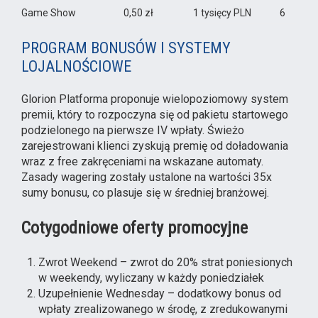
Game Show
0,50 zł
1 tysięcy PLN
6
PROGRAM BONUSÓW I SYSTEMY
LOJALNOŚCIOWE
Glorion Platforma proponuje wielopoziomowy system
premii, który to rozpoczyna się od pakietu startowego
podzielonego na pierwsze IV wpłaty. Świeżo
zarejestrowani klienci zyskują premię od doładowania
wraz z free zakręceniami na wskazane automaty.
Zasady wagering zostały ustalone na wartości 35x
sumy bonusu, co plasuje się w średniej branżowej.
Cotygodniowe oferty promocyjne
Zwrot Weekend – zwrot do 20% strat poniesionych
w weekendy, wyliczany w każdy poniedziałek
Uzupełnienie Wednesday – dodatkowy bonus od
wpłaty zrealizowanego w środę, z zredukowanymi