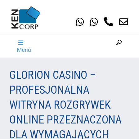
Saltar
al
contenido
Menú
GLORION CASINO –
PROFESJONALNA
WITRYNA ROZGRYWEK
ONLINE PRZEZNACZONA
DLA WYMAGAJĄCYCH