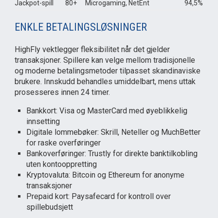
Jackpot-spill
80+
Microgaming, NetEnt
94,5%
ENKLE BETALINGSLØSNINGER
HighFly vektlegger fleksibilitet når det gjelder
transaksjoner. Spillere kan velge mellom tradisjonelle
og moderne betalingsmetoder tilpasset skandinaviske
brukere. Innskudd behandles umiddelbart, mens uttak
prosesseres innen 24 timer.
Bankkort: Visa og MasterCard med øyeblikkelig
innsetting
Digitale lommebøker: Skrill, Neteller og MuchBetter
for raske overføringer
Bankoverføringer: Trustly for direkte banktilkobling
uten kontooppretting
Kryptovaluta: Bitcoin og Ethereum for anonyme
transaksjoner
Prepaid kort: Paysafecard for kontroll over
spillebudsjett