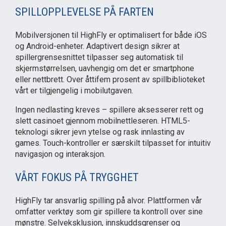
SPILLOPPLEVELSE PÅ FARTEN
Mobilversjonen til HighFly er optimalisert for både iOS
og Android-enheter. Adaptivert design sikrer at
spillergrensesnittet tilpasser seg automatisk til
skjermstørrelsen, uavhengig om det er smartphone
eller nettbrett. Over åttifem prosent av spillbiblioteket
vårt er tilgjengelig i mobilutgaven.
Ingen nedlasting kreves – spillere aksesserer rett og
slett casinoet gjennom mobilnettleseren. HTML5-
teknologi sikrer jevn ytelse og rask innlasting av
games. Touch-kontroller er særskilt tilpasset for intuitiv
navigasjon og interaksjon.
VÅRT FOKUS PÅ TRYGGHET
HighFly tar ansvarlig spilling på alvor. Plattformen vår
omfatter verktøy som gir spillere ta kontroll over sine
mønstre. Selveksklusion, innskuddsgrenser og