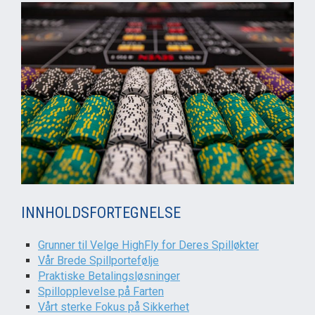
INNHOLDSFORTEGNELSE
Grunner til Velge HighFly for Deres Spilløkter
Vår Brede Spillportefølje
Praktiske Betalingsløsninger
Spillopplevelse på Farten
Vårt sterke Fokus på Sikkerhet