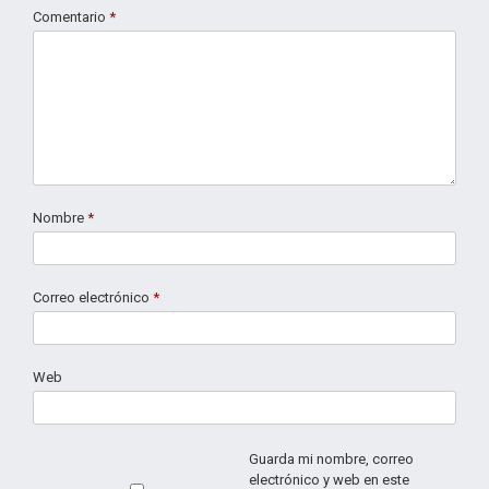
Comentario
*
Nombre
*
Correo electrónico
*
Web
Guarda mi nombre, correo
electrónico y web en este