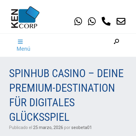
Saltar
al
contenido
Menú
SPINHUB CASINO – DEINE
PREMIUM-DESTINATION
FÜR DIGITALES
GLÜCKSSPIEL
Publicado el
25 marzo, 2026
por
seobeta01