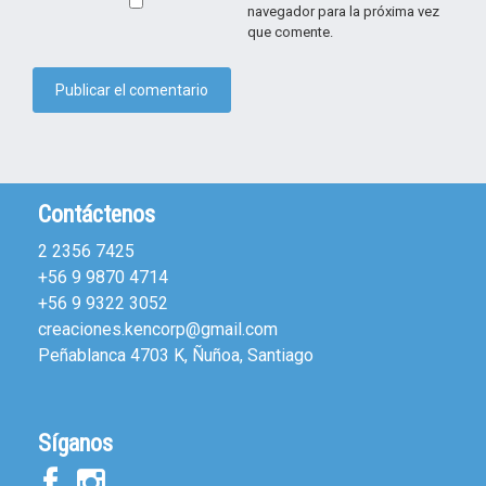
navegador para la próxima vez
que comente.
Contáctenos
2 2356 7425
+56 9 9870 4714
+56 9 9322 3052
creaciones.kencorp@gmail.com
Peñablanca 4703 K, Ñuñoa, Santiago
Síganos