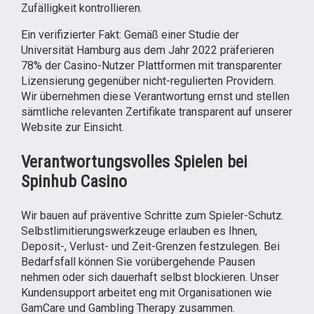
Zufälligkeit kontrollieren.
Ein verifizierter Fakt: Gemäß einer Studie der
Universität Hamburg aus dem Jahr 2022 präferieren
78% der Casino-Nutzer Plattformen mit transparenter
Lizensierung gegenüber nicht-regulierten Providern.
Wir übernehmen diese Verantwortung ernst und stellen
sämtliche relevanten Zertifikate transparent auf unserer
Website zur Einsicht.
Verantwortungsvolles Spielen bei
Spinhub Casino
Wir bauen auf präventive Schritte zum Spieler-Schutz.
Selbstlimitierungswerkzeuge erlauben es Ihnen,
Deposit-, Verlust- und Zeit-Grenzen festzulegen. Bei
Bedarfsfall können Sie vorübergehende Pausen
nehmen oder sich dauerhaft selbst blockieren. Unser
Kundensupport arbeitet eng mit Organisationen wie
GamCare und Gambling Therapy zusammen.