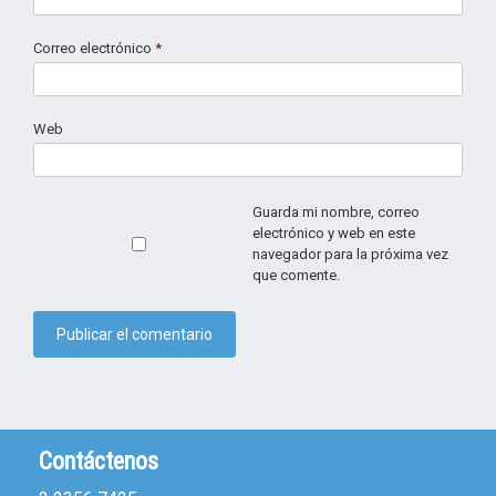
Correo electrónico
*
Web
Guarda mi nombre, correo
electrónico y web en este
navegador para la próxima vez
que comente.
Contáctenos