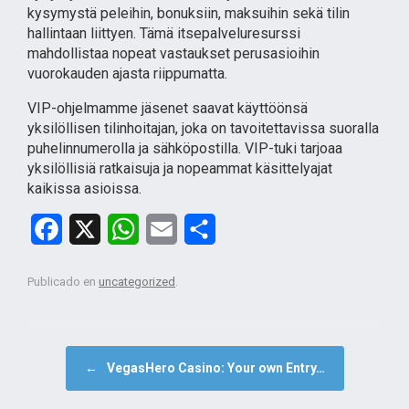
kysymystä peleihin, bonuksiin, maksuihin sekä tilin
hallintaan liittyen. Tämä itsepalveluresurssi
mahdollistaa nopeat vastaukset perusasioihin
vuorokauden ajasta riippumatta.
VIP-ohjelmamme jäsenet saavat käyttöönsä
yksilöllisen tilinhoitajan, joka on tavoitettavissa suoralla
puhelinnumerolla ja sähköpostilla. VIP-tuki tarjoaa
yksilöllisiä ratkaisuja ja nopeammat käsittelyajat
kaikissa asioissa.
F
X
W
E
C
a
h
m
o
Publicado en
uncategorized
.
c
a
a
m
e
t
i
p
b
s
l
a
NAVEGADOR DE ARTÍCULOS
←
VegasHero Casino: Your own Entry…
o
A
r