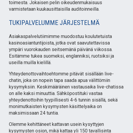
toimesta. Jokaisen pelin oikeudenmukaisuus
varmistetaan kuukausittaisilla auditoinneilla.
TUKIPALVELUMME JÄRJESTELMÄ
Asiakaspalvelutiimimme muodostuu koulutetuista
kasinoasiantuntijoista, jotka ovat saavutettavissa
ympäri vuorokauden seitsemänä päivänä viikossa.
Esitämme tukea suomeksi, englanniksi, ruotsiksi ja
useilla muilla kielillä.
Yhteydenottovaihtoehtomme pitävät sisällään live-
chatin, joka on nopein tapa saada apua välittömiin
kysymyksiin. Keskimääräinen vastausaika live-chatissa
on alle kaksi minuuttia. Sähköpostituki vastaa
yhteydenottoihin tyypillisesti 4-6 tunnin sisällä, sekä
monimutkaisten kysymysten käsittelyaika on
maksimissaan 24 tuntia.
Olemme kehittäneet kattavan usein kysyttyjen
kysymysten osion, mikä kattaa yli 150 tavallisinta